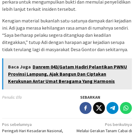
perkara untuk mengumpulkan bukti dan memulai penyelidikan
lebih lanjut terkait insiden tersebut.
Kerugian material bukanlah satu-satunya dampak dari kejadian
ini. Adi juga merasa kehilangan rasa aman di rumahnya sendiri.
“Saya berharap pelaku segera ditangkap dan keadilan
ditegakkan,” tutup Adi dengan harapan agar kejadian serupa
tidak terulang lagi di masyarakat Desa Gontor dan sekitarnya.
Baca Juga
Danrem 043/Gatam Hadiri Pelantikan PWNU
Provinsi Lampung, Ajak Bangun Dan Ciptakan
Kerukunan Antar Umat Beragama Yang Harmonis
Penulis: Efa
SEBARKAN
Navigasi
Pos sebelumnya
Pos berikutnya
Peringati Hari Kesadaran Nasional,
Melalui Gerakan Tanam Cabai di
pos