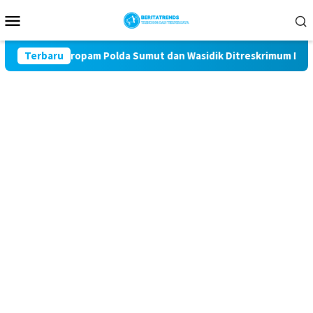
Loncat
Menu
ke
Mobile
konten
Miris! Propam Polda Sumut dan Wasidik Ditreskrimum Diduga Perm
Terbaru