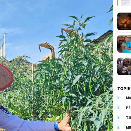
TOPIK
MA
PE
TU
ME