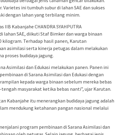
udidaya berbagai jenis tanaman gencar dilakukan.
 Varietes ini tumbuh subur di lahan SAE dan sukses
i dengan lahan yang terbilang minim.
elas IIB Kabanjahe CHANDRA SYAHPUTRA
i lahan SAE, diikuti Staf Bimker dan warga binaan
0 kilogram. Terhadap hasil panen, Karutan
aan asimilasi serta kinerja petugas dalam melakukan
 proses budidaya jagung.
ana Asimilasi dan Edukasi melakukan panen. Panen ini
pembinaan di Sarana Asimilasi dan Edukasi dengan
erampilan kepada warga binaan sebelum mereka bebas
-tengah masyarakat ketika bebas nanti”, ujar Karutan.
utan Kabanjahe itu menerangkan budidaya jagung adalah
dalam mendukung ketahanan pangan nasional melalui
menjalani program pembinaan di Sarana Asimilasi dan
naan oleh petugas. Selain jagung, berbagai jenis