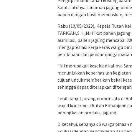
Pengoptimalan lahan kosong dalam b
Salah satunya tanaman jagung pioner.
panen dengan hasil memuaskan, mesk
Rabu (10/05/2023), Kepala Rutan K
TARIGAN,S.H.,M.H ikut panen jagung d
asimilasi, panen jagung mencapai 30
mengapresiasi kerja keras warga bin
pembinaan dan pendampingan selama
“Ini merupakan kesekian kalinya Sar
menunjukkan keberhasilan kegiatan 
tujuan untuk memberikan bekal ket
sehingga dapat diterapkan di tengah
Lebih lanjut, orang nomor satu di R
wujud kontribusi Rutan Kabanjahe 
peningkatan produksi jagung.
Diketahui, sebanyak 5 warga binaan 
Edukasi dengan pengawasan dan pembi