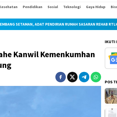
Kesehatan
Pendidikan
Sosial
Teknologi
Gaya Hidup
Bis
AN, ADAT PENDIRIAN RUMAH SASARAN REHAB RTLH TMMD KE-129
IKUTI
jahe Kanwil Kemenkumhan
ung
POS T