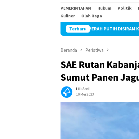
PEMERINTAHAN
Hukum
Politik
Kuliner
Olah Raga
BENDERA MERAH PUTIH DISIRAM KEMBANG SETAM
Terbaru
Beranda
Peristiwa
SAE Rutan Kaban
Sumut Panen Jag
LilikAbdi
10 Mei 2023