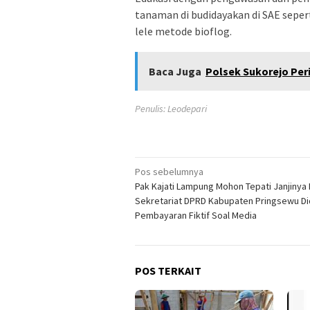
tanaman di budidayakan di SAE seperti
lele metode bioflog.
Baca Juga
Polsek Sukorejo Pe
Penulis: Leodepari
Navigasi
Pos sebelumnya
Pak Kajati Lampung Mohon Tepati Janjinya 
pos
Sekretariat DPRD Kabupaten Pringsewu D
Pembayaran Fiktif Soal Media
POS TERKAIT