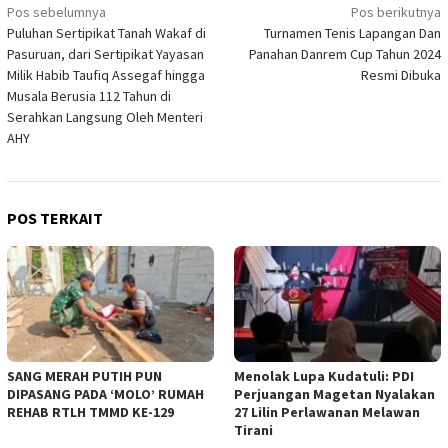
Navigasi
Pos sebelumnya
Pos berikutnya
Puluhan Sertipikat Tanah Wakaf di
Turnamen Tenis Lapangan Dan
pos
Pasuruan, dari Sertipikat Yayasan
Panahan Danrem Cup Tahun 2024
Milik Habib Taufiq Assegaf hingga
Resmi Dibuka
Musala Berusia 112 Tahun di
Serahkan Langsung Oleh Menteri
AHY
POS TERKAIT
SANG MERAH PUTIH PUN
Menolak Lupa Kudatuli: PDI
DIPASANG PADA ‘MOLO’ RUMAH
Perjuangan Magetan Nyalakan
REHAB RTLH TMMD KE-129
27 Lilin Perlawanan Melawan
Tirani