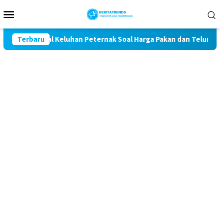
Loncat
Menu
ke
Mobile
konten
t Kawal Keluhan Peternak Soal Harga Pakan dan Telur
Terbaru
TA