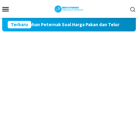
Loncat
Menu
ke
Mobile
konten
l Keluhan Peternak Soal Harga Pakan dan Telur
Terbaru
TAK MAU