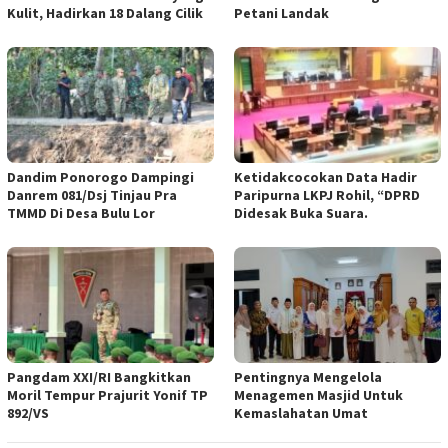
Kulit, Hadirkan 18 Dalang Cilik
Petani Landak
Dandim Ponorogo Dampingi
Ketidakcocokan Data Hadir
Danrem 081/Dsj Tinjau Pra
Paripurna LKPJ Rohil, “DPRD
TMMD Di Desa Bulu Lor
Didesak Buka Suara.
Pangdam XXI/RI Bangkitkan
Pentingnya Mengelola
Moril Tempur Prajurit Yonif TP
Menagemen Masjid Untuk
892/VS
Kemaslahatan Umat