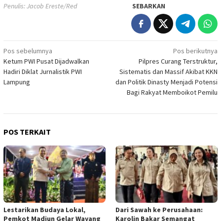
Penulis: Jacob Ereste/Red
SEBARKAN
Navigasi
Pos sebelumnya
Pos berikutnya
Ketum PWI Pusat Dijadwalkan
Pilpres Curang Terstruktur,
pos
Hadiri Diklat Jurnalistik PWI
Sistematis dan Massif Akibat KKN
Lampung
dan Politik Dinasty Menjadi Potensi
Bagi Rakyat Memboikot Pemilu
POS TERKAIT
Lestarikan Budaya Lokal,
Dari Sawah ke Perusahaan:
Pemkot Madiun Gelar Wayang
Karolin Bakar Semangat