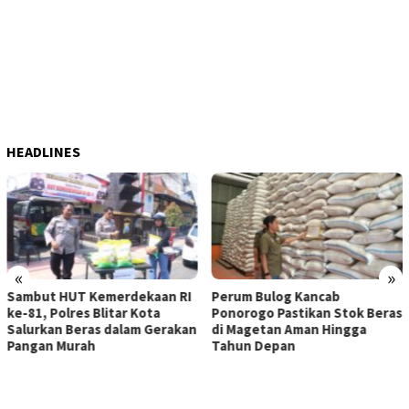
HEADLINES
«
»
 RI
Perum Bulog Kancab
ITB Terapkan Nilai Kearifa
Ponorogo Pastikan Stok Beras
Lokal sebagai Landasan
akan
di Magetan Aman Hingga
Penanganan Pascabencana
Tahun Depan
Tanjung Pura, Sumatera
Utara