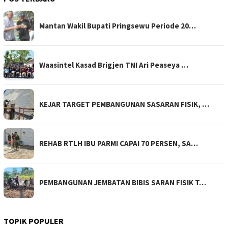
Mantan Wakil Bupati Pringsewu Periode 20…
Waasintel Kasad Brigjen TNI Ari Peaseya …
KEJAR TARGET PEMBANGUNAN SASARAN FISIK, …
REHAB RTLH IBU PARMI CAPAI 70 PERSEN, SA…
PEMBANGUNAN JEMBATAN BIBIS SARAN FISIK T…
TOPIK POPULER