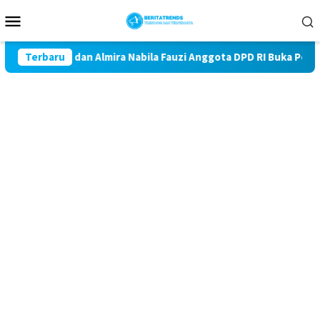
Loncat
Menu
ke
Mobile
konten
auzi dan Almira Nabila Fauzi Anggota DPD RI Buka Perlombaan Sua
Terbaru