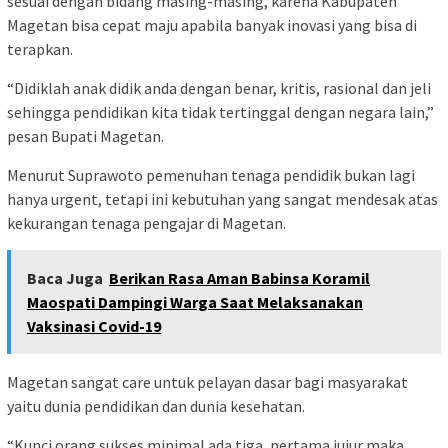
sesuai dengan bidang masing-masing, karena Kabupaten
Magetan bisa cepat maju apabila banyak inovasi yang bisa di
terapkan.
“Didiklah anak didik anda dengan benar, kritis, rasional dan jeli
sehingga pendidikan kita tidak tertinggal dengan negara lain,”
pesan Bupati Magetan.
Menurut Suprawoto pemenuhan tenaga pendidik bukan lagi
hanya urgent, tetapi ini kebutuhan yang sangat mendesak atas
kekurangan tenaga pengajar di Magetan.
Baca Juga
Berikan Rasa Aman Babinsa Koramil
Maospati Dampingi Warga Saat Melaksanakan
Vaksinasi Covid-19
Magetan sangat care untuk pelayan dasar bagi masyarakat
yaitu dunia pendidikan dan dunia kesehatan.
“Kunci orang sukses minimal ada tiga, pertama jujur maka