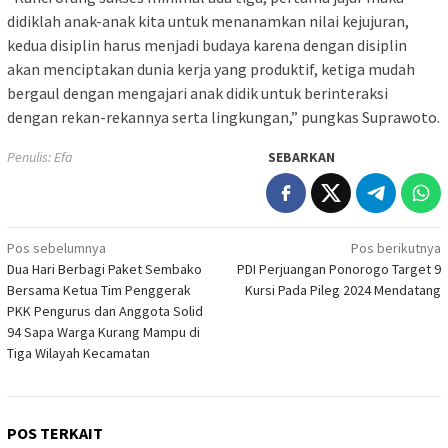
didiklah anak-anak kita untuk menanamkan nilai kejujuran,
kedua disiplin harus menjadi budaya karena dengan disiplin
akan menciptakan dunia kerja yang produktif, ketiga mudah
bergaul dengan mengajari anak didik untuk berinteraksi
dengan rekan-rekannya serta lingkungan,” pungkas Suprawoto.
Penulis: Efa
SEBARKAN
Navigasi
Pos sebelumnya
Pos berikutnya
Dua Hari Berbagi Paket Sembako
PDI Perjuangan Ponorogo Target 9
pos
Bersama Ketua Tim Penggerak
Kursi Pada Pileg 2024 Mendatang
PKK Pengurus dan Anggota Solid
94 Sapa Warga Kurang Mampu di
Tiga Wilayah Kecamatan
POS TERKAIT