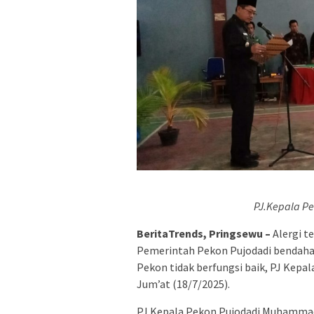
PJ.Kepala P
BeritaTrends, Pringsewu –
Alergi t
Pemerintah Pekon Pujodadi bendaha
Pekon tidak berfungsi baik, PJ Kep
Jum’at (18/7/2025).
PJ Kepala Pekon Pujodadi Muhammad