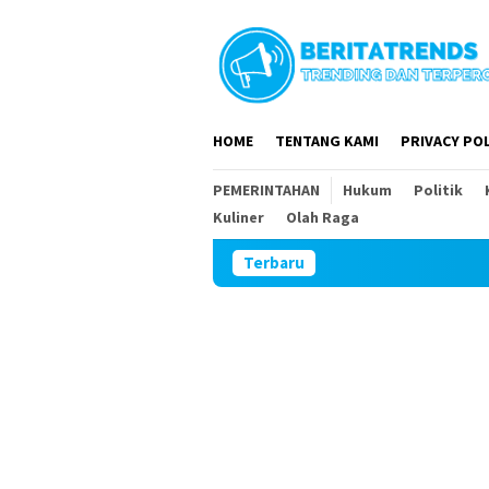
Loncat
ke
konten
HOME
TENTANG KAMI
PRIVACY POL
PEMERINTAHAN
Hukum
Politik
Kuliner
Olah Raga
Terbaru
DPR RI dan DPRD Ma