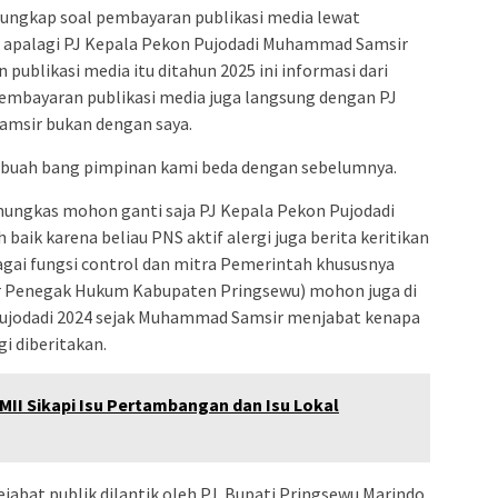
ungkap soal pembayaran publikasi media lewat
, apalagi PJ Kepala Pekon Pujodadi Muhammad Samsir
blikasi media itu ditahun 2025 ini informasi dari
embayaran publikasi media juga langsung dengan PJ
msir bukan dengan saya.
 buah bang pimpinan kami beda dengan sebelumnya.
mungkas mohon ganti saja PJ Kepala Pekon Pujodadi
ik karena beliau PNS aktif alergi juga berita keritikan
agai fungsi control dan mitra Pemerintah khususnya
 Penegak Hukum Kabupaten Pringsewu) mohon juga di
Pujodadi 2024 sejak Muhammad Samsir menjabat kenapa
gi diberitakan.
MII Sikapi Isu Pertambangan dan Isu Lokal
jabat publik dilantik oleh PJ. Bupati Pringsewu Marindo