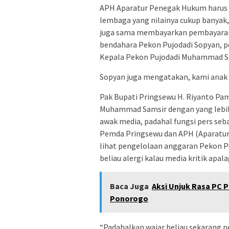
APH Aparatur Penegak Hukum harus 
lembaga yang nilainya cukup banyak
juga sama membayarkan pembayaran pu
bendahara Pekon Pujodadi Sopyan, p
Kepala Pekon Pujodadi Muhammad Sa
Sopyan juga mengatakan, kami anak
Pak Bupati Pringsewu H. Riyanto Pa
Muhammad Samsir dengan yang lebih ba
awak media, padahal fungsi pers seb
Pemda Pringsewu dan APH (Aparatur
lihat pengelolaan anggaran Pekon 
beliau alergi kalau media kritik apala
Baca Juga
Aksi Unjuk Rasa PC P
Ponorogo
“Padahalkan wajar beliau sekarang pe