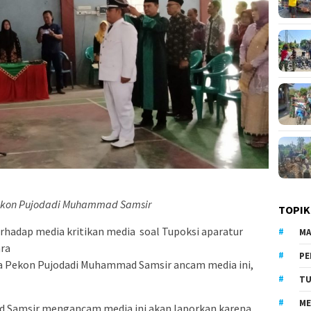
ekon Pujodadi Muhammad Samsir
TOPIK
erhadap media kritikan media soal Tupoksi aparatur
MA
ra
PE
ala Pekon Pujodadi Muhammad Samsir ancam media ini,
TU
ME
 Samsir mengancam media ini akan laporkan karena