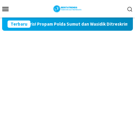
Loncat
Menu
ke
Mobile
konten
Miris! Propam Polda Sumut dan Wasidik Ditreskrimum Diduga Pe
Terbaru