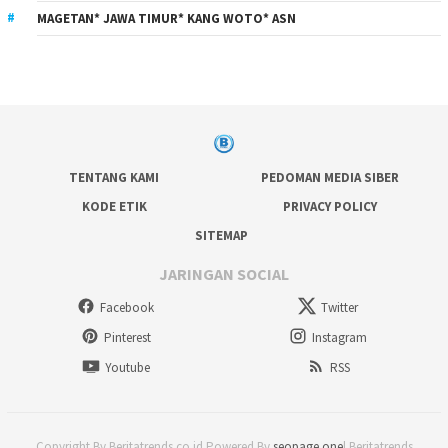
MAGETAN* JAWA TIMUR* KANG WOTO* ASN
TENTANG KAMI
PEDOMAN MEDIA SIBER
KODE ETIK
PRIVACY POLICY
SITEMAP
JARINGAN SOCIAL
Facebook
Twitter
Pinterest
Instagram
Youtube
RSS
Copyright By Beritatrends.co.id Powered By
seopage.one
| Beritatrends