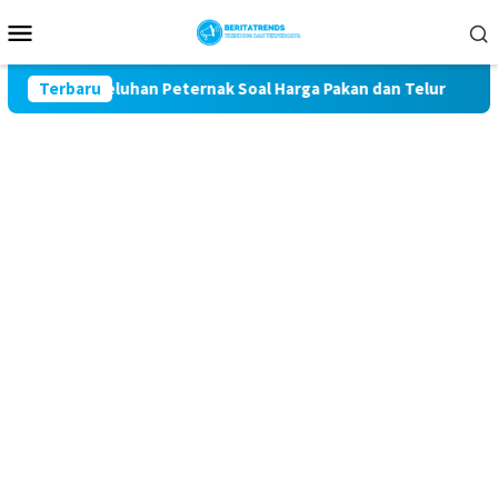
Loncat
Menu
ke
Mobile
konten
wal Keluhan Peternak Soal Harga Pakan dan Telur
Terbaru
TAK M