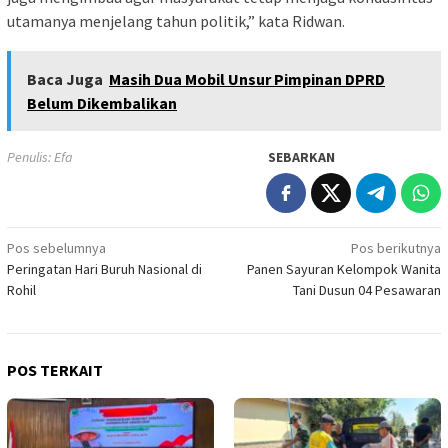
utamanya menjelang tahun politik,” kata Ridwan.
Baca Juga
Masih Dua Mobil Unsur Pimpinan DPRD
Belum Dikembalikan
Penulis: Efa
SEBARKAN
Navigasi
Pos sebelumnya
Pos berikutnya
Peringatan Hari Buruh Nasional di
Panen Sayuran Kelompok Wanita
pos
Rohil
Tani Dusun 04 Pesawaran
POS TERKAIT