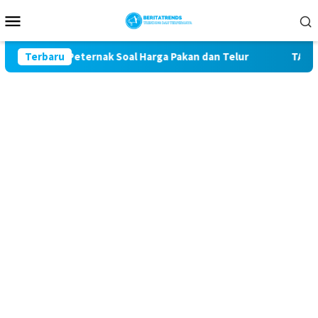
Loncat
Menu
ke
Mobile
konten
luhan Peternak Soal Harga Pakan dan Telur
Terbaru
TAK MAU KA