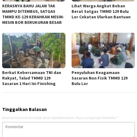
KERASNYA BAHU JALAN TAK
Lihat Warga Angkat Beban
MAMPU DITEMBUS, SATGAS
Berat Satgas TMMD 129 Bulu
TMMD KE-129 KERAHKAN MESIN-
Lor Cekatan Ulurkan Bantuan
MESIN BOR BERUKURAN BESAR
Berkat Kebersamaan TNI dan
Penyuluhan Keagamaan
Rakyat, Talud TMMD 129
Sasaran Non Fisik TMMD 129
Sasaran 1 Hari Ini Finishing
Bulu Lor
Tinggalkan Balasan
Alamat email Anda tidak akan dipublikasikan.
Ruas yang wajib ditandai
*