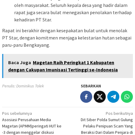
oleh masyarakat. Seluruh kepala desa yang hadir dalam
rapat juga secara bulat menegaskan penolakan terhadap
kehadiran PT Star.
Rapat ini berakhir dengan kesepakatan bulat untuk menolak
PT Star, dengan komitmen menjaga kelestarian hutan sebagai
paru-paru Bengkayang.
Baca Juga
Magetan Raih Peringkat 1 Kabupaten
dengan Cakupan Imunisasi Tertinggi se-Indonesia
Penulis: Dominikus Tolek
SEBARKAN
Navigasi
Pos sebelumnya
Pos berikutnya
Asosiasi Perusahaan Media
Dit Siber Polda Sumut Gulung
pos
Magetan (APMM)peringati HUT ke
Pelaku Penipuan Scam Yang
-3 dengan menggelar diskusi
Beraksi Dari Dalam Penjara di