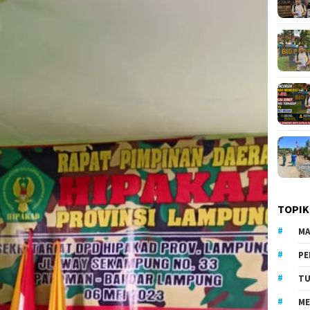
TOPIK
MA
PE
TU
ME