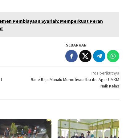
jemen Pembiayaan Syariah: Memperkuat Peran
if
SEBARKAN
Pos berikutnya
st
Bane Raja Manalu Memotivasi Ibu-ibu Agar UMKM
Naik Kelas