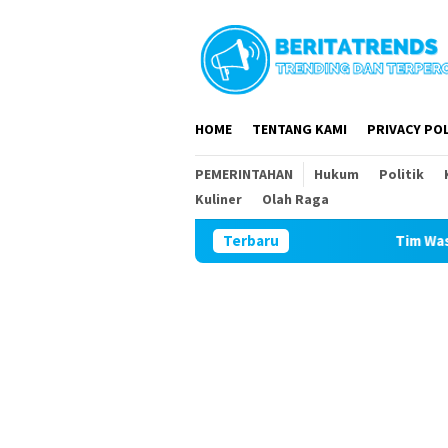
Loncat
ke
konten
HOME
TENTANG KAMI
PRIVACY POL
PEMERINTAHAN
Hukum
Politik
Kuliner
Olah Raga
Terbaru
Tim Wasev Mabesad Kunjungi T