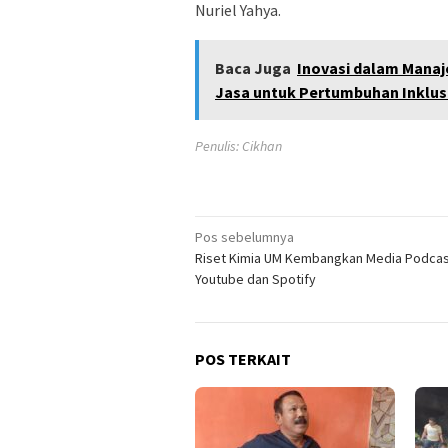
Nuriel Yahya.
Baca Juga
Inovasi dalam Mana
Jasa untuk Pertumbuhan Inklus
Penulis: Cikhan
Navigasi
Pos sebelumnya
Riset Kimia UM Kembangkan Media Podca
pos
Youtube dan Spotify
POS TERKAIT