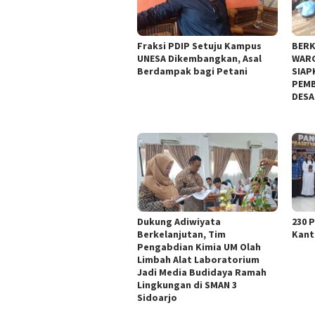
Fraksi PDIP Setuju Kampus
BERK
UNESA Dikembangkan, Asal
WARG
Berdampak bagi Petani
SIAP
PEMB
DESA
Dukung Adiwiyata
230 
Berkelanjutan, Tim
Kant
Pengabdian Kimia UM Olah
Limbah Alat Laboratorium
Jadi Media Budidaya Ramah
Lingkungan di SMAN 3
Sidoarjo