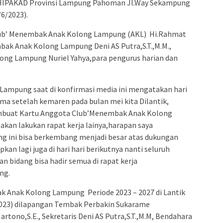
s HIPAKAD Provinsi Lampung Pahoman Jl.Way Sekampung
6/2023).
Club’ Menembak Anak Kolong Lampung (AKL) Hi.Rahmat
mbak Anak Kolong Lampung Deni AS Putra,S.T.,M.M.,
ng Lampung Nuriel Yahya,para pengurus harian dan
ampung saat di konfirmasi media ini mengatakan hari
ama setelah kemaren pada bulan mei kita Dilantik,
buat Kartu Anggota Club’Menembak Anak Kolong
akan lakukan rapat kerja lainya,harapan saya
 ini bisa berkembang menjadi besar atas dukungan
an lagi juga di hari hari berikutnya nanti seluruh
an bidang bisa hadir semua di rapat kerja
ng.
ak Anak Kolong Lampung Periode 2023 – 2027 di Lantik
023) dilapangan Tembak Perbakin Sukarame
ono,S.E., Sekretaris Deni AS Putra,S.T.,M.M, Bendahara