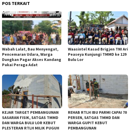
POS TERKAIT
Wabah Lalat, Bau Menyengat,
Waasintel Kasad Brigjen TNI Ari
Pencemaran Udara, Warga
Peaseya Kunjungi TMMD ke 129
Dungkan Pagar Akses Kandang
Bulu Lor
Pakai Peraga Adat
KEJAR TARGET PEMBANGUNAN
REHAB RTLH IBU PARMI CAPAI 70
SASARAN FISIK, SATGAS TMMD
PERSEN, SATGAS TMMD DAN
DAN WARGA BULU LOR KEBUT
WARGA GUPIT KEBUT
PLESTERAN RTLH MILIK PUGUH
PEMBANGUNAN