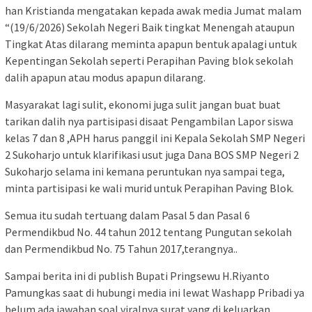
han Kristianda mengatakan kepada awak media Jumat malam
“(19/6/2026) Sekolah Negeri Baik tingkat Menengah ataupun
Tingkat Atas dilarang meminta apapun bentuk apalagi untuk
Kepentingan Sekolah seperti Perapihan Paving blok sekolah
dalih apapun atau modus apapun dilarang.
Masyarakat lagi sulit, ekonomi juga sulit jangan buat buat
tarikan dalih nya partisipasi disaat Pengambilan Lapor siswa
kelas 7 dan 8 ,APH harus panggil ini Kepala Sekolah SMP Negeri
2 Sukoharjo untuk klarifikasi usut juga Dana BOS SMP Negeri 2
Sukoharjo selama ini kemana peruntukan nya sampai tega,
minta partisipasi ke wali murid untuk Perapihan Paving Blok.
Semua itu sudah tertuang dalam Pasal 5 dan Pasal 6
Permendikbud No. 44 tahun 2012 tentang Pungutan sekolah
dan Permendikbud No. 75 Tahun 2017,terangnya..
Sampai berita ini di publish Bupati Pringsewu H.Riyanto
Pamungkas saat di hubungi media ini lewat Washapp Pribadi ya
belum ada jawaban soal viralnya surat yang di keluarkan