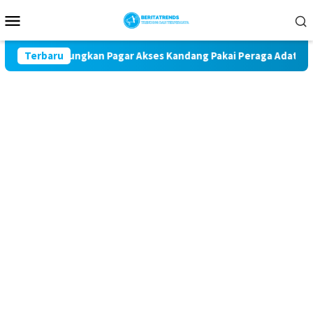
Loncat
Menu
ke
Mobile
konten
ga Dungkan Pagar Akses Kandang Pakai Peraga Adat
Terbaru
Man