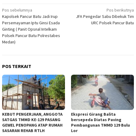
Navigasi
Pos sebelumnya
Pos berikutnya
Kapolsek Pancur Batu Jadi Irup
JFA Pengedar Sabu Dibekuk Tim
pos
Persemayaman Iptu Ginsi Esada
URC Polsek Pancur Batu
Ginting ( Panit Opsnal Intelkam
Polsek Pancur Batu Polrestabes
Medan)
POS TERKAIT
KEBUT PENGERJAAN, ANGGOTA
Ekspresi Girang Balita
SATGAS TMMD KE-129 PASANG
bersepeda Diatas Paving
GEWEL PENOPANG ATAP RUMAH
Pembangunan TMMD 129 Bulu
SASARAN REHAB RTLH
Lor