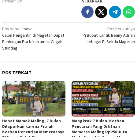
Penulis: Sul
SEBARKAN
Navigasi
Pos sebelumnya
Pos berikutnya
Calon Pengantin di Magetan Dapat
Pj Bupati Lantik Benny Adrian
pos
Bimbingan Pra Nikah untuk Cegah
sebagai Pj Sekda Magetan
Stunting
POS TERKAIT
Hebat Mamak Maling, 7 Bulan
Mangkrak 7 Bulan, Korban
Dilaporkan karena Fitnah
Pencurian Yang Difitnah
Korban Pencurian Memerasnya
Memeras Maling Rp250 Juta