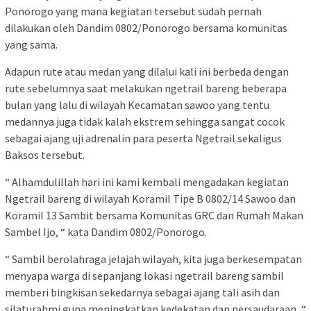
Ponorogo yang mana kegiatan tersebut sudah pernah
dilakukan oleh Dandim 0802/Ponorogo bersama komunitas
yang sama.
Adapun rute atau medan yang dilalui kali ini berbeda dengan
rute sebelumnya saat melakukan ngetrail bareng beberapa
bulan yang lalu di wilayah Kecamatan sawoo yang tentu
medannya juga tidak kalah ekstrem sehingga sangat cocok
sebagai ajang uji adrenalin para peserta Ngetrail sekaligus
Baksos tersebut.
“ Alhamdulillah hari ini kami kembali mengadakan kegiatan
Ngetrail bareng di wilayah Koramil Tipe B 0802/14 Sawoo dan
Koramil 13 Sambit bersama Komunitas GRC dan Rumah Makan
Sambel Ijo, “ kata Dandim 0802/Ponorogo.
“ Sambil berolahraga jelajah wilayah, kita juga berkesempatan
menyapa warga di sepanjang lokasi ngetrail bareng sambil
memberi bingkisan sekedarnya sebagai ajang tali asih dan
silaturahmi guna meningkatkan kedekatan dan persaudaraan, “