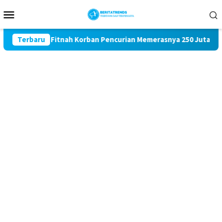
Loncat
Menu
ke
Mobile
konten
 karena Fitnah Korban Pencurian Memerasnya 250 Juta Tidak Dip
Terbaru