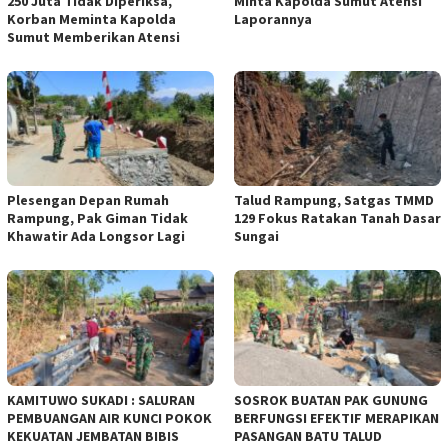
250 Juta Tidak Diperiksa,
Minta Kapolda Sumut Atensi
Korban Meminta Kapolda
Laporannya
Sumut Memberikan Atensi
Plesengan Depan Rumah
Talud Rampung, Satgas TMMD
Rampung, Pak Giman Tidak
129 Fokus Ratakan Tanah Dasar
Khawatir Ada Longsor Lagi
Sungai
KAMITUWO SUKADI : SALURAN
SOSROK BUATAN PAK GUNUNG
PEMBUANGAN AIR KUNCI POKOK
BERFUNGSI EFEKTIF MERAPIKAN
KEKUATAN JEMBATAN BIBIS
PASANGAN BATU TALUD