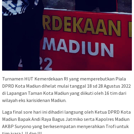
Turnamen HUT Kemerdekaan RI yang memperebutkan Piala
DPRD Kota Madiun dihelat mulai tanggal 18 sd 28 Agustus 2022
di Lapangan Taman Kota Madiun yang diikuti oleh 16 tim dari
wilayah eks karisidenan Madiun.
Laga final sore hari ini dihadiri langsung oleh Ketua DPRD Kota
Madiun Bapak Andi Raya Bagus Jatmiko serta Kapolres Madiun
AKBP Suryono yang berkesempatan menyerahkan Trofi untuk
tim juara I, II dan III.