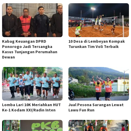
Kabag Keuangan DPRD
10 Desa di Lembeyan Kompak
Ponorogo Jadi Tersangka
Turunkan Tim Voli Terbaik
Kasus Tunjangan Perumahan
Dewan
Lomba Lari 10K Meriahkan HUT
Jual Pesona Sarangan Lewat
Ke-1 Kodam XXI/Radin Inten
Lawu Fun Run