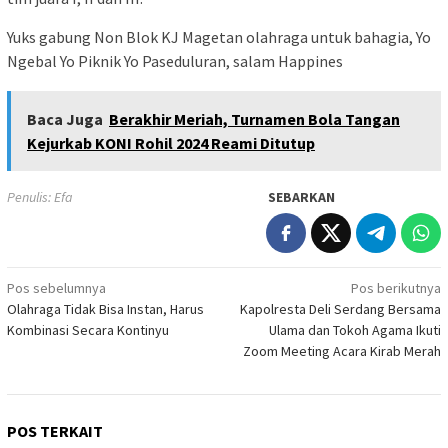
Yuks gabung Non Blok KJ Magetan olahraga untuk bahagia, Yo
Ngebal Yo Piknik Yo Paseduluran, salam Happines
Baca Juga
Berakhir Meriah, Turnamen Bola Tangan
Kejurkab KONI Rohil 2024 Reami Ditutup
Penulis: Efa
SEBARKAN
Navigasi
Pos sebelumnya
Pos berikutnya
Olahraga Tidak Bisa Instan, Harus
Kapolresta Deli Serdang Bersama
pos
Kombinasi Secara Kontinyu
Ulama dan Tokoh Agama Ikuti
Zoom Meeting Acara Kirab Merah
POS TERKAIT