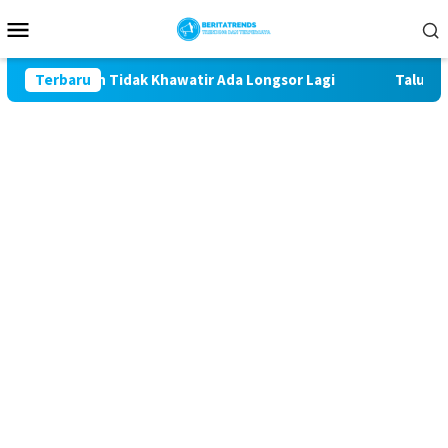
Loncat
Menu
ke
Mobile
konten
man Tidak Khawatir Ada Longsor Lagi
Terbaru
Talud Rampung, S