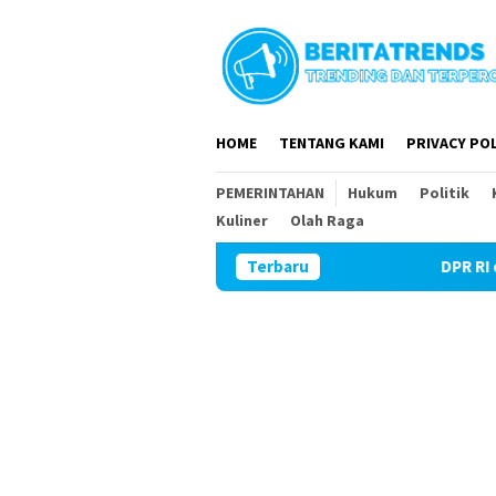
Loncat
ke
konten
HOME
TENTANG KAMI
PRIVACY POL
PEMERINTAHAN
Hukum
Politik
Kuliner
Olah Raga
Terbaru
DPR RI dan DPRD Magetan