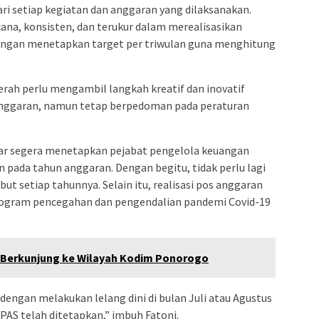
i setiap kegiatan dan anggaran yang dilaksanakan.
ana, konsisten, dan terukur dalam merealisasikan
 dengan menetapkan target per triwulan guna menghitung
erah perlu mengambil langkah kreatif dan inovatif
nggaran, namun tetap berpedoman pada peraturan
gar segera menetapkan pejabat pengelola keuangan
n pada tahun anggaran. Dengan begitu, tidak perlu lagi
ut setiap tahunnya. Selain itu, realisasi pos anggaran
ogram pencegahan dan pengendalian pandemi Covid-19
 Berkunjung ke Wilayah Kodim Ponorogo
dengan melakukan lelang dini di bulan Juli atau Agustus
AS telah ditetapkan,” imbuh Fatoni.