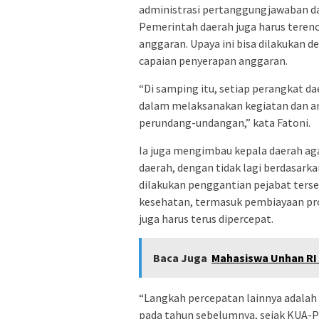
administrasi pertanggungjawaban dar
Pemerintah daerah juga harus terenc
anggaran. Upaya ini bisa dilakukan
capaian penyerapan anggaran.
“Di samping itu, setiap perangkat da
dalam melaksanakan kegiatan dan a
perundang-undangan,” kata Fatoni.
Ia juga mengimbau kepala daerah a
daerah, dengan tidak lagi berdasarka
dilakukan penggantian pejabat terseb
kesehatan, termasuk pembiayaan pr
juga harus terus dipercepat.
Baca Juga
Mahasiswa Unhan RI
“Langkah percepatan lainnya adalah 
pada tahun sebelumnya, sejak KUA-PP