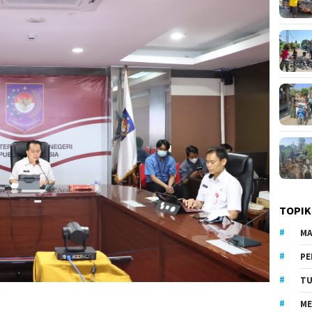
TOPIK
MA
PE
TU
ME