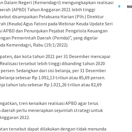
n Dalam Negeri (Kemendagri) mengungkapkan realisasi
MA
erah (APBD) Tahun Anggaran 2021 lebih tinggi
sebut disampaikan Pelaksana Harian (Plh.) Direktur
rah (Keuda) Agus Fatoni pada Webinar Keuda Update Seri
asi APBD dan Penunjukan Pejabat Pengelola Keuangan
ungan Pemerintah Daerah (Pemda)”, yang digelar
euda Kemendagri, Rabu (19/1/2022).
upaten, dan kota tahun 2021 per 31 Desember mencapai
. Realisasi tersebut lebih tinggi dibanding tahun 2020
8 persen. Sedangkan dari sisi belanja, per 31 Desember
elanja sebesar Rp 1.092,13 triliun atau 85,69 persen.
ja tahun lalu sebesar Rp 1.021,26 triliun atau 82,69
ngatkan, tren kenaikan realisasi APBD agar terus
h daerah perlu menerapkan sejumlah strategi untuk
Anggaran 2022.
atan tersebut dapat dilakukan dengan tidak menunda