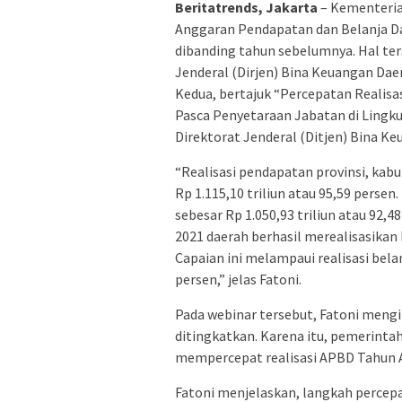
Beritatrends, Jakarta
– Kementeria
Anggaran Pendapatan dan Belanja Da
dibanding tahun sebelumnya. Hal ter
Jenderal (Dirjen) Bina Keuangan Dae
Kedua, bertajuk “Percepatan Realis
Pasca Penyetaraan Jabatan di Lingk
Direktorat Jenderal (Ditjen) Bina K
“Realisasi pendapatan provinsi, kab
Rp 1.115,10 triliun atau 95,59 persen
sebesar Rp 1.050,93 triliun atau 92,4
2021 daerah berhasil merealisasikan b
Capaian ini melampaui realisasi belan
persen,” jelas Fatoni.
Pada webinar tersebut, Fatoni mengi
ditingkatkan. Karena itu, pemerinta
mempercepat realisasi APBD Tahun 
Fatoni menjelaskan, langkah percep