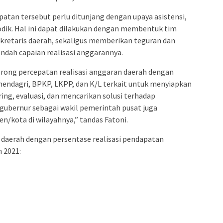
tan tersebut perlu ditunjang dengan upaya asistensi,
iodik. Hal ini dapat dilakukan dengan membentuk tim
ekretaris daerah, sekaligus memberikan teguran dan
endah capaian realisasi anggarannya.
rong percepatan realisasi anggaran daerah dengan
dagri, BPKP, LKPP, dan K/L terkait untuk menyiapkan
ing, evaluasi, dan mencarikan solusi terhadap
gubernur sebagai wakil pemerintah pusat juga
n/kota di wilayahnya,” tandas Fatoni.
t daerah dengan persentase realisasi pendapatan
 2021: