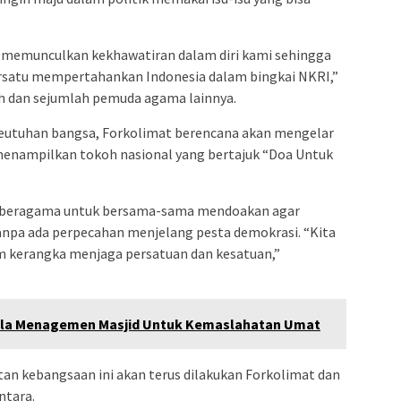
ni memunculkan kekhawatiran dalam diri kami sehingga
rsatu mempertahankan Indonesia dalam bingkai NKRI,”
ih dan sejumlah pemuda agama lainnya.
keutuhan bangsa, Forkolimat berencana akan mengelar
menampilkan tokoh nasional yang bertajuk “Doa Untuk
t beragama untuk bersama-sama mendoakan agar
npa ada perpecahan menjelang pesta demokrasi. “Kita
m kerangka menjaga persatuan dan kesatuan,”
la Menagemen Masjid Untuk Kemaslahatan Umat
tan kebangsaan ini akan terus dilakukan Forkolimat dan
ntara.