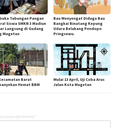
uka Tabungan Pangan
Bau Menyengat Diduga Bau
ra! Siswa SMKN 3 Madiun
Bangkai Binatang Kepung
jar Langsung di Gudang
Udara Belakang Pendopo
og Magetan
Pringsewu.
Kecamatan Barat
Mulai 13 April, Uji Coba Arus
anyekan Hemat BBM
Jalan Kota Magetan
as yang wajib ditandai
*