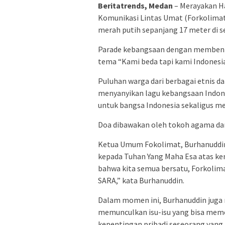
Beritatrends, Medan
– Merayakan H
Komunikasi Lintas Umat (Forkolim
merah putih sepanjang 17 meter di 
Parade kebangsaan dengan membent
tema “Kami beda tapi kami Indonesia
Puluhan warga dari berbagai etnis d
menyanyikan lagu kebangsaan Indone
untuk bangsa Indonesia sekaligus m
Doa dibawakan oleh tokoh agama dari
Ketua Umum Fokolimat, Burhanuddin
kepada Tuhan Yang Maha Esa atas ke
bahwa kita semua bersatu, Forkolimat
SARA,” kata Burhanuddin.
Dalam momen ini, Burhanuddin juga 
memunculkan isu-isu yang bisa meme
kepentingan pribadi seseorang yang 