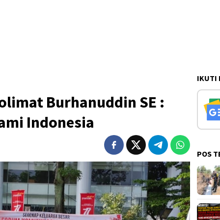
IKUTI
limat Burhanuddin SE :
ami Indonesia
POS T