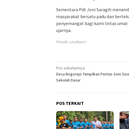
Sementara Pdt Joni Saragih menamba
masyarakat bersatu padu dan bertek
penyemangat bagi kami lintas umat 
ujarnya.
Penulis: Leodepari
Navigasi
Pos sebelumnya
Desa Bogorejo Tampilkan Pentas Seni Sisw
pos
Sekolah Dasar
POS TERKAIT