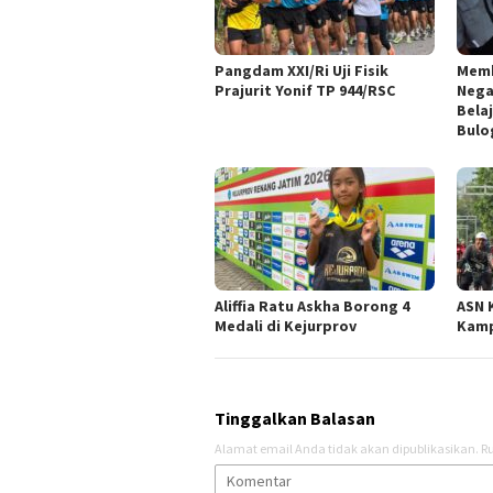
Pangdam XXI/Ri Uji Fisik
Memb
Prajurit Yonif TP 944/RSC
Nega
Bela
Bul
Aliffia Ratu Askha Borong 4
ASN 
Medali di Kejurprov
Kamp
Tinggalkan Balasan
Alamat email Anda tidak akan dipublikasikan.
Ru