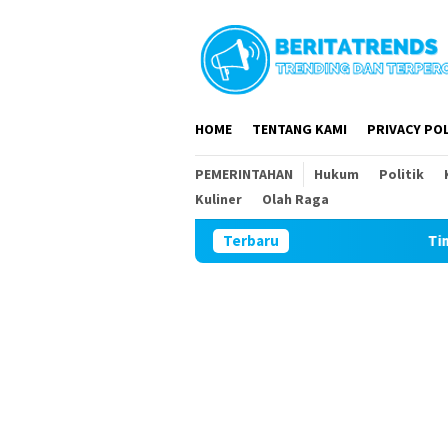
Loncat
ke
konten
HOME
TENTANG KAMI
PRIVACY POL
PEMERINTAHAN
Hukum
Politik
Kuliner
Olah Raga
Terbaru
Tim Wasev Mabesad K