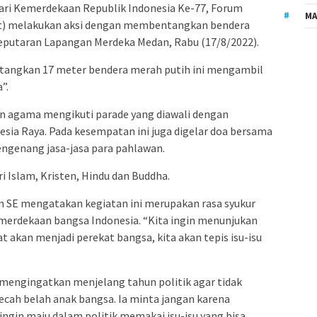
ari Kemerdekaan Republik Indonesia Ke-77, Forum
MA
at) melakukan aksi dengan membentangkan bendera
seputaran Lapangan Merdeka Medan, Rabu (17/8/2022).
angkan 17 meter bendera merah putih ini mengambil
”.
an agama mengikuti parade yang diawali dengan
sia Raya. Pada kesempatan ini juga digelar doa bersama
engenang jasa-jasa para pahlawan.
 Islam, Kristen, Hindu dan Buddha.
 SE mengatakan kegiatan ini merupakan rasa syukur
merdekaan bangsa Indonesia. “Kita ingin menunjukan
 akan menjadi perekat bangsa, kita akan tepis isu-isu
mengingatkan menjelang tahun politik agar tidak
cah belah anak bangsa. Ia minta jangan karena
ingin maju dalam politik memakai isu-isu yang bisa