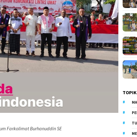
TOPIK
MA
PE
TU
m Farkolimat Burhanuddin SE
ME