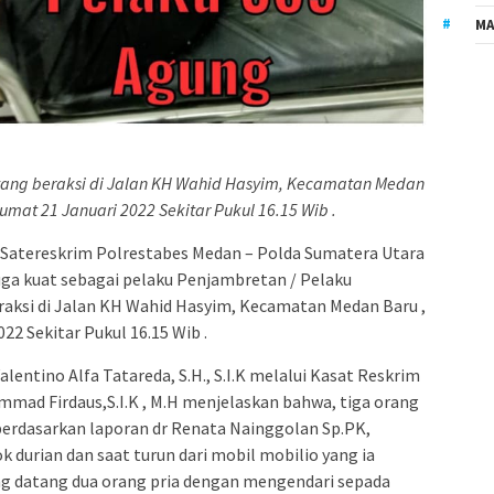
MA
yang beraksi di Jalan KH Wahid Hasyim, Kecamatan Medan
mat 21 Januari 2022 Sekitar Pukul 16.15 Wib .
Satereskrim Polrestabes Medan – Polda Sumatera Utara
uga kuat sebagai pelaku Penjambretan / Pelaku
raksi di Jalan KH Wahid Hasyim, Kecamatan Medan Baru ,
2 Sekitar Pukul 16.15 Wib .
entino Alfa Tatareda, S.H., S.I.K melalui Kasat Reskrim
ad Firdaus,S.I.K , M.H menjelaskan bahwa, tiga orang
berdasarkan laporan dr Renata Nainggolan Sp.PK,
k durian dan saat turun dari mobil mobilio yang ia
ng datang dua orang pria dengan mengendari sepada