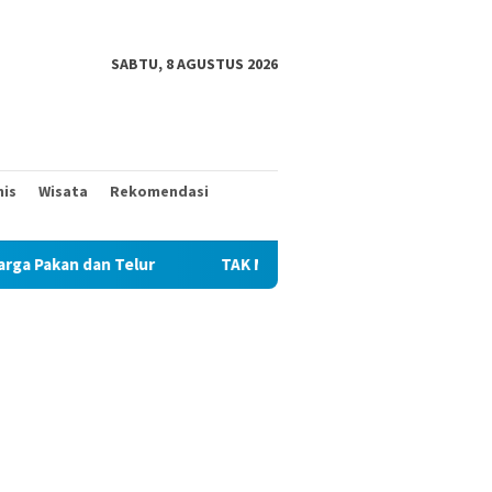
SABTU, 8 AGUSTUS 2026
nis
Wisata
Rekomendasi
TAK MAU KALAH DENGAN YANG MUDA, TIGA KAKEK INI T