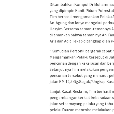
Ditambahkan Kompol Dr Muhammad Fi
yang dipimpin Kanit Pidum Polrest
Tim berhasil mengamankan Pelaku An
An. Agung dan Ianya mengakui perbu
Hasyim Bersama teman-temannya An. Ar
di amankan bahwa teman nya An. Fauz
Aris dan Adit Tekab ditangkap oleh P
“Kemudian Personil bergerak cepat 
Mengamankan Pelaku tersebut di Jal
pencurian dengan kekerasan dan berp
Selanjut nya Tim melakukan pengem
pencurian tersebut yang menurut pela
jalan KM 12,5 Gg.Gagak,”Ungkap Kas
Lanjut Kasat Reskrim, Tim berhasi
pengembangan terkait keberadaan s
jalan sei semayang pelaku yang tahu
pelaku Fauzan mencoba melakukan 