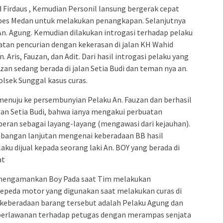
rdaus , Kemudian Personil lansung bergerak cepat
abes Medan untuk melakukan penangkapan. Selanjutnya
. Agung. Kemudian dilakukan introgasi terhadap pelaku
atan pencurian dengan kekerasan di jalan KH Wahid
is, Fauzan, dan Adit. Dari hasil introgasi pelaku yang
an sedang berada di jalan Setia Budi dan teman nya an.
olsek Sunggal kasus curas.
menuju ke persembunyian Pelaku An. Fauzan dan berhasil
an Setia Budi, bahwa ianya mengakui perbuatan
eran sebagai layang-layang (mengawasi dari kejauhan).
bangan lanjutan mengenai keberadaan BB hasil
ku dijual kepada seorang laki An. BOY yang berada di
at
l mengamankan Boy Pada saat Tim melakukan
epeda motor yang digunakan saat melakukan curas di
 keberadaan barang tersebut adalah Pelaku Agung dan
perlawanan terhadap petugas dengan merampas senjata