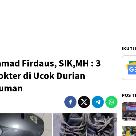
IKUTI
ad Firdaus, SIK,MH : 3
kter di Ucok Durian
luman
POS T