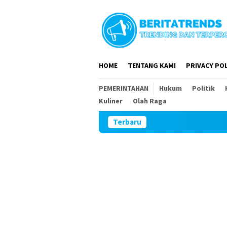
Loncat
ke
konten
HOME
TENTANG KAMI
PRIVACY POL
PEMERINTAHAN
Hukum
Politik
Kuliner
Olah Raga
Terbaru
DPR RI dan DPRD Mag