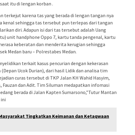
at itu di lengan korban .
an terkejut karena tas yang berada di lengan tangan nya
ia kenal sehingga tas tersebut pun terlepas dari tangan
arikan diri. Adapun isi dari tas tersebut adalah Uang
satu) unit handphone Oppo 7, kartu tanda pengenal, kartu
 merasa keberatan dan menderita kerugian sehingga
lsek Medan baru – Polrestabes Medan.
yelidikan terkait kasus pencurian dengan kekerasan
(Depan Ucok Durian), dari hasil Lidik dan analisa tim
ejadian curas tersebut di TKP Jalan KH Wahid Hasyim,
s, Fauzan dan Adit. Tim Siluman medapatkan infomasi
 sedang berada di Jalan Kapten Sumarsono,”Tutur Mantan
ini
k Masyarakat Tingkatkan Keimanan dan Ketaqwaan