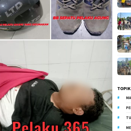
TOPIK
MA
PE
TU
ME