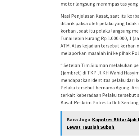
motor langsung merampas tas yang sa
Masi Penjelasan Kasat, saat itu korb
ditarik paksa oleh pelaku yang tidak 
korban , saat itu pelaku langsung mel
Tunai lebih kurang Rp.1.000.000, 1 (
ATM. Atas kejadian tersebut korban
melaporkan masalah ini ke pihak Po
“ Setelah Tim Siluman melakukan pen
(jambret) di TKP Jl.KH Wahid Hasyim 
mendapatkan identitas pelaku dari k
Pelaku tersebut bernama Agung, Ari
terkait keberadaan Pelaku tersebut
Kasat Reskrim Polresta Deli Serdang 
Baca Juga
Kapolres Blitar Aja
Lewat Tausiah Subuh