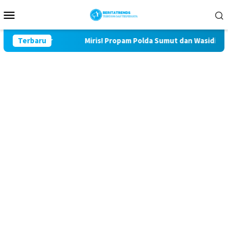
Loncat
Menu
ke
Mobile
konten
lu Lor
Terbaru
Miris! Propam Polda Sumut dan Wasidik Ditreskrim