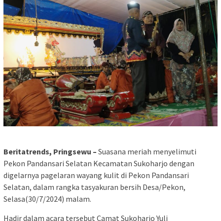
Beritatrends, Pringsewu –
Suasana meriah menyelimuti
Pekon Pandansari Selatan Kecamatan Sukoharjo dengan
digelarnya pagelaran wayang kulit di Pekon Pandansari
Selatan, dalam rangka tasyakuran bersih Desa/Pekon,
Selasa(30/7/2024) malam.
Hadir dalam acara tersebut Camat Sukoharjo Yuli