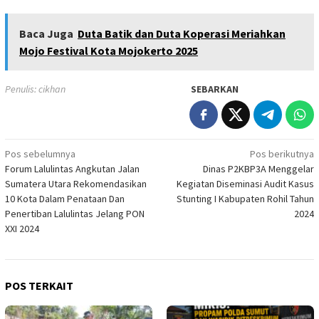
Baca Juga
Duta Batik dan Duta Koperasi Meriahkan
Mojo Festival Kota Mojokerto 2025
Penulis: cikhan
SEBARKAN
Navigasi
Pos sebelumnya
Pos berikutnya
Forum Lalulintas Angkutan Jalan
Dinas P2KBP3A Menggelar
pos
Sumatera Utara Rekomendasikan
Kegiatan Diseminasi Audit Kasus
10 Kota Dalam Penataan Dan
Stunting I Kabupaten Rohil Tahun
Penertiban Lalulintas Jelang PON
2024
XXI 2024
POS TERKAIT