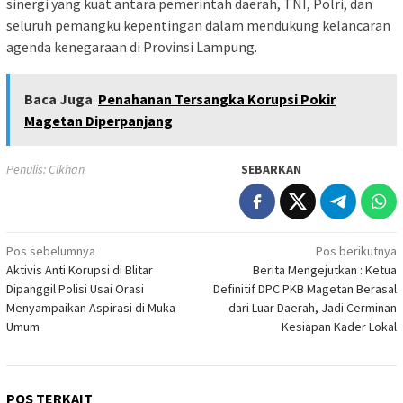
sinergi yang kuat antara pemerintah daerah, TNI, Polri, dan
seluruh pemangku kepentingan dalam mendukung kelancaran
agenda kenegaraan di Provinsi Lampung.
Baca Juga
Penahanan Tersangka Korupsi Pokir
Magetan Diperpanjang
Penulis: Cikhan
SEBARKAN
Navigasi
Pos sebelumnya
Pos berikutnya
Aktivis Anti Korupsi di Blitar
Berita Mengejutkan : Ketua
pos
Dipanggil Polisi Usai Orasi
Definitif DPC PKB Magetan Berasal
Menyampaikan Aspirasi di Muka
dari Luar Daerah, Jadi Cerminan
Umum
Kesiapan Kader Lokal
POS TERKAIT