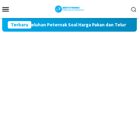
Loncat
Menu
ke
Mobile
konten
Kawal Keluhan Peternak Soal Harga Pakan dan Telur
Terbaru
TAK