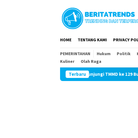
Loncat
ke
konten
HOME
TENTANG KAMI
PRIVACY POL
PEMERINTAHAN
Hukum
Politik
Kuliner
Olah Raga
Tim Wasev Mabesad Kunjungi TMMD ke 129 Bulu Lor
Terbaru
M