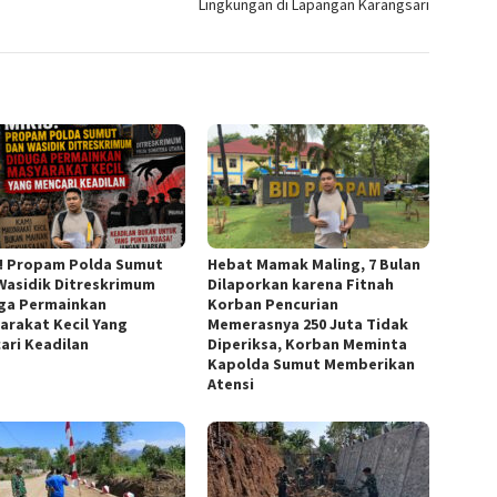
Lingkungan di Lapangan Karangsari
s! Propam Polda Sumut
Hebat Mamak Maling, 7 Bulan
Wasidik Ditreskrimum
Dilaporkan karena Fitnah
ga Permainkan
Korban Pencurian
arakat Kecil Yang
Memerasnya 250 Juta Tidak
ari Keadilan
Diperiksa, Korban Meminta
Kapolda Sumut Memberikan
Atensi