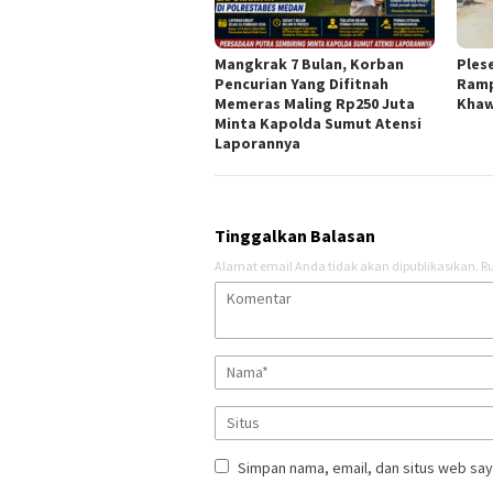
Mangkrak 7 Bulan, Korban
Ples
Pencurian Yang Difitnah
Ramp
Memeras Maling Rp250 Juta
Khaw
Minta Kapolda Sumut Atensi
Laporannya
Tinggalkan Balasan
Alamat email Anda tidak akan dipublikasikan.
Ru
Simpan nama, email, dan situs web say