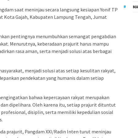
MA
gdam saat meninjau secara langsung kesiapan Yonif TP
lat Kota Gajah, Kabupaten Lampung Tengah, Jumat
nkan pentingnya menumbuhkan semangat pengabdian
akat. Menurutnya, keberadaan prajurit harus mampu
rkan rasa aman, serta menjadi solusi atas berbagai
masyarakat, menjadi solusi atas setiap kesulitan rakyat,
depankan pendekatan yang humanis dalam setiap
 mengingatkan bahwa kepercayaan rakyat merupakan
an dipelihara. Oleh karena itu, setiap prajurit dituntut
rofesional, disiplin, serta memiliki kepedulian sosial
s.
a prajurit, Pangdam XXI/Radin Inten turut meninjau