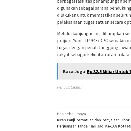
berbagai fasilitas penampungan seme
digunakan sebagai sarana pendukung 
dilakukan untuk memastikan seluruh 
pelaksanaan tugas satuan secara opt
Melalui kunjungan ini, diharapkan s
prajurit Yonif TP 943/DPC semakin
tugas dengan penuh tanggung jawab
rakyat sebagai kekuatan utama dal
Baca Juga
Rp 32,5 Miliar Untu
Penulis: Cikhan
Navigasi
Pos sebelumnya
Kirab Panji Persatuan dan Penyalaan Obor
pos
Perjuangan Tandai Hari Jadi Ke-108 Kota M