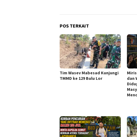
POS TERKAIT
Tim Wasev Mabesad Kunjungi
Miri
TMMD ke 129 Bulu Lor
dan 
Didu
Masy
Menc