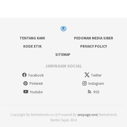
TENTANG KAMI
PEDOMAN MEDIA SIBER
KODE ETIK
PRIVACY POLICY
SITEMAP
JARINGAN SOCIAL
Facebook
Twitter
Pinterest
Instagram
Youtube
RSS
Copyright By Beritatrends.co.id Powered By
seopage.one
| Beritatrends
Berdiri Sejak 2014