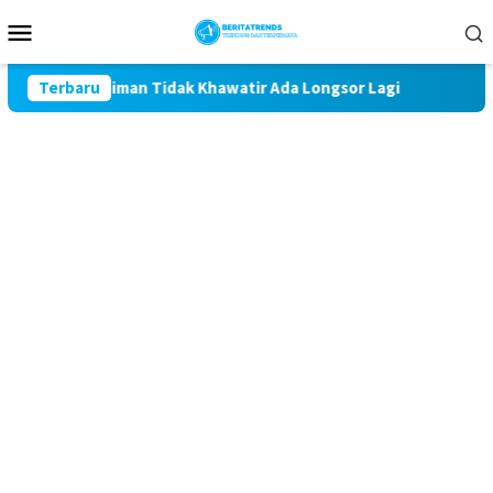
Loncat
Menu
ke
Mobile
konten
Pak Giman Tidak Khawatir Ada Longsor Lagi
Terbaru
Talud Ramp