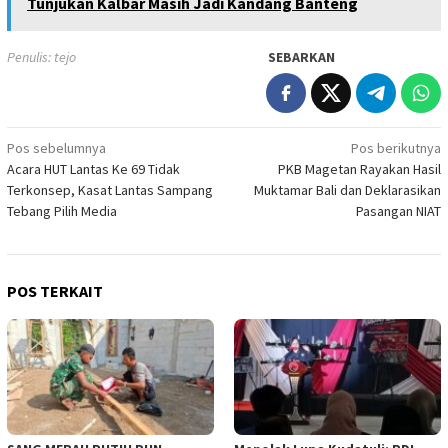
Tunjukan Kalbar Masih Jadi Kandang Banteng
Penulis: tejo
SEBARKAN
Navigasi
Pos sebelumnya
Pos berikutnya
Acara HUT Lantas Ke 69 Tidak
PKB Magetan Rayakan Hasil
pos
Terkonsep, Kasat Lantas Sampang
Muktamar Bali dan Deklarasikan
Tebang Pilih Media
Pasangan NIAT
POS TERKAIT