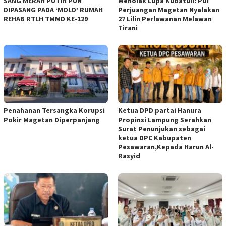
SANG MERAH PUTIH PUN
Menolak Lupa Kudatuli: PDI
DIPASANG PADA ‘MOLO’ RUMAH
Perjuangan Magetan Nyalakan
REHAB RTLH TMMD KE-129
27 Lilin Perlawanan Melawan
Tirani
Penahanan Tersangka Korupsi
Ketua DPD partai Hanura
Pokir Magetan Diperpanjang
Propinsi Lampung Serahkan
Surat Penunjukan sebagai
ketua DPC Kabupaten
Pesawaran,Kepada Harun Al-
Rasyid