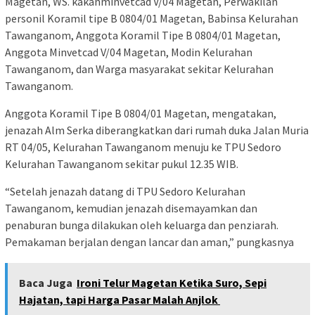
Magetan, WS. kakanminvetcad V/04 Magetan, Perwakilan
personil Koramil tipe B 0804/01 Magetan, Babinsa Kelurahan
Tawanganom, Anggota Koramil Tipe B 0804/01 Magetan,
Anggota Minvetcad V/04 Magetan, Modin Kelurahan
Tawanganom, dan Warga masyarakat sekitar Kelurahan
Tawanganom.
Anggota Koramil Tipe B 0804/01 Magetan, mengatakan,
jenazah Alm Serka diberangkatkan dari rumah duka Jalan Muria
RT 04/05, Kelurahan Tawanganom menuju ke TPU Sedoro
Kelurahan Tawanganom sekitar pukul 12.35 WIB.
“Setelah jenazah datang di TPU Sedoro Kelurahan
Tawanganom, kemudian jenazah disemayamkan dan
penaburan bunga dilakukan oleh keluarga dan penziarah.
Pemakaman berjalan dengan lancar dan aman,” pungkasnya
Baca Juga
Ironi Telur Magetan Ketika Suro, Sepi
Hajatan, tapi Harga Pasar Malah Anjlok ​