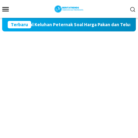
Loncat
Menu
ke
Mobile
konten
t Kawal Keluhan Peternak Soal Harga Pakan dan Telur
Terbaru
T