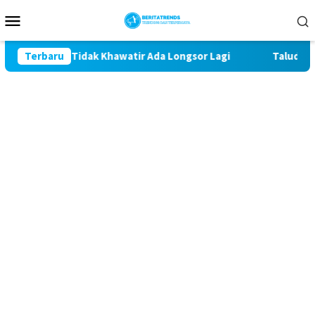
Loncat
Menu
ke
Mobile
konten
Giman Tidak Khawatir Ada Longsor Lagi
Terbaru
Talud Rampung,