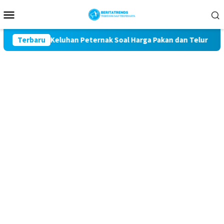
Loncat
Menu
ke
Mobile
konten
 Kawal Keluhan Peternak Soal Harga Pakan dan Telur
Terbaru
TA