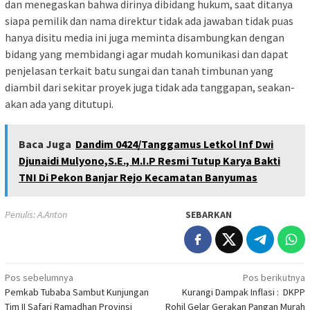
dan menegaskan bahwa dirinya dibidang hukum, saat ditanya
siapa pemilik dan nama direktur tidak ada jawaban tidak puas
hanya disitu media ini juga meminta disambungkan dengan
bidang yang membidangi agar mudah komunikasi dan dapat
penjelasan terkait batu sungai dan tanah timbunan yang
diambil dari sekitar proyek juga tidak ada tanggapan, seakan-
akan ada yang ditutupi.
Baca Juga
Dandim 0424/Tanggamus Letkol Inf Dwi
Djunaidi Mulyono,S.E., M.I.P Resmi Tutup Karya Bakti
TNI Di Pekon Banjar Rejo Kecamatan Banyumas
Penulis: A.Anton
SEBARKAN
Navigasi
Pos sebelumnya
Pos berikutnya
Pemkab Tubaba Sambut Kunjungan
Kurangi Dampak Inflasi : DKPP
pos
Tim II Safari Ramadhan Provinsi
Rohil Gelar Gerakan Pangan Murah