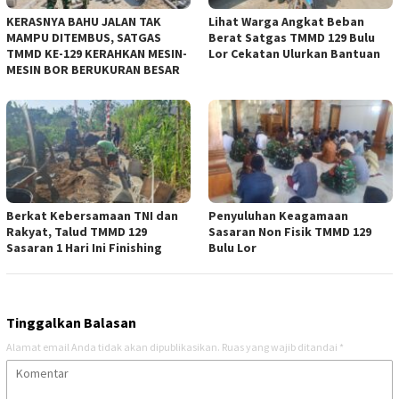
KERASNYA BAHU JALAN TAK
Lihat Warga Angkat Beban
MAMPU DITEMBUS, SATGAS
Berat Satgas TMMD 129 Bulu
TMMD KE-129 KERAHKAN MESIN-
Lor Cekatan Ulurkan Bantuan
MESIN BOR BERUKURAN BESAR
Berkat Kebersamaan TNI dan
Penyuluhan Keagamaan
Rakyat, Talud TMMD 129
Sasaran Non Fisik TMMD 129
Sasaran 1 Hari Ini Finishing
Bulu Lor
Tinggalkan Balasan
Alamat email Anda tidak akan dipublikasikan.
Ruas yang wajib ditandai
*