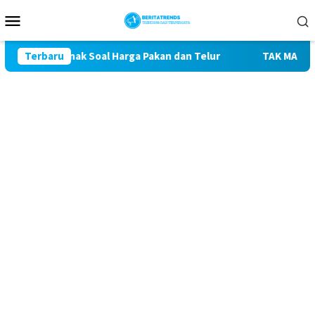
Loncat
Menu
ke
Mobile
konten
 Peternak Soal Harga Pakan dan Telur
Terbaru
TAK MAU KALAH D