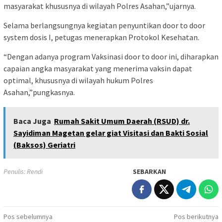
masyarakat khususnya di wilayah Polres Asahan,”ujarnya.
Selama berlangsungnya kegiatan penyuntikan door to door
system dosis I, petugas menerapkan Protokol Kesehatan.
“Dengan adanya program Vaksinasi door to door ini, diharapkan
capaian angka masyarakat yang menerima vaksin dapat
optimal, khususnya di wilayah hukum Polres
Asahan,”pungkasnya.
Baca Juga
Rumah Sakit Umum Daerah (RSUD) dr.
Sayidiman Magetan gelar giat Visitasi dan Bakti Sosial
(Baksos) Geriatri
Penulis: Rendi
SEBARKAN
Navigasi
Pos sebelumnya
Pos berikutnya