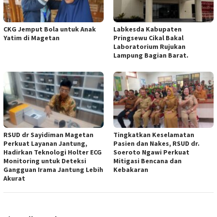
CKG Jemput Bola untuk Anak
Labkesda Kabupaten
Yatim di Magetan
Pringsewu Cikal Bakal
Laboratorium Rujukan
Lampung Bagian Barat.
RSUD dr Sayidiman Magetan
Tingkatkan Keselamatan
Perkuat Layanan Jantung,
Pasien dan Nakes, RSUD dr.
Hadirkan Teknologi Holter ECG
Soeroto Ngawi Perkuat
Monitoring untuk Deteksi
Mitigasi Bencana dan
Gangguan Irama Jantung Lebih
Kebakaran
Akurat