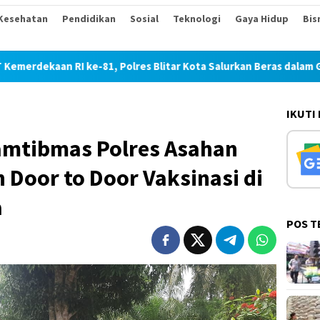
Kesehatan
Pendidikan
Sosial
Teknologi
Gaya Hidup
Bis
I ke-81, Polres Blitar Kota Salurkan Beras dalam Gerakan Pang
IKUTI
amtibmas Polres Asahan
Door to Door Vaksinasi di
a
POS T