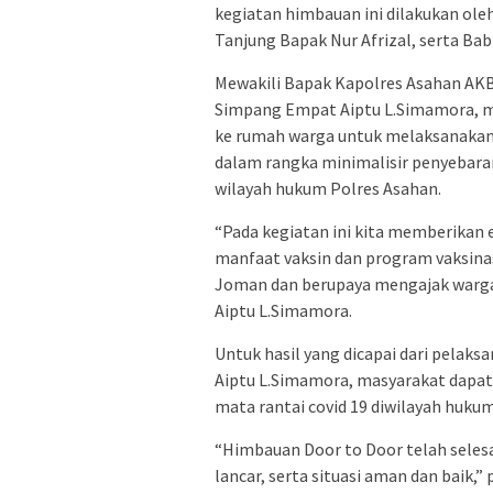
kegiatan himbauan ini dilakukan ol
Tanjung Bapak Nur Afrizal, serta Babi
Mewakili Bapak Kapolres Asahan AK
Simpang Empat Aiptu L.Simamora, m
ke rumah warga untuk melaksanakan 
dalam rangka minimalisir penyebara
wilayah hukum Polres Asahan.
“Pada kegiatan ini kita memberikan 
manfaat vaksin dan program vaksinas
Joman dan berupaya mengajak warga 
Aiptu L.Simamora.
Untuk hasil yang dicapai dari pelak
Aiptu L.Simamora, masyarakat dapat
mata rantai covid 19 diwilayah huku
“Himbauan Door to Door telah selesa
lancar, serta situasi aman dan baik,”