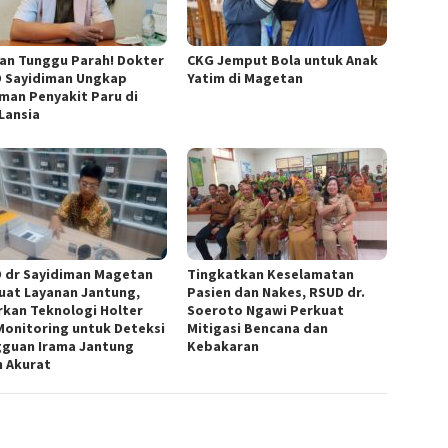
an Tunggu Parah! Dokter
CKG Jemput Bola untuk Anak
 Sayidiman Ungkap
Yatim di Magetan
man Penyakit Paru di
 Lansia
 dr Sayidiman Magetan
Tingkatkan Keselamatan
uat Layanan Jantung,
Pasien dan Nakes, RSUD dr.
rkan Teknologi Holter
Soeroto Ngawi Perkuat
Monitoring untuk Deteksi
Mitigasi Bencana dan
guan Irama Jantung
Kebakaran
h Akurat