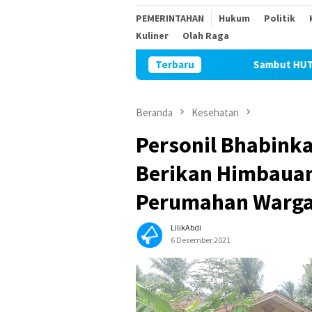
PEMERINTAHAN
Hukum
Politik
Kuliner
Olah Raga
Terbaru
Sambut HUT Kemerdekaan R
Beranda
Kesehatan
Personil Bhabink
Berikan Himbauan 
Perumahan Warg
LilikAbdi
6 Desember 2021