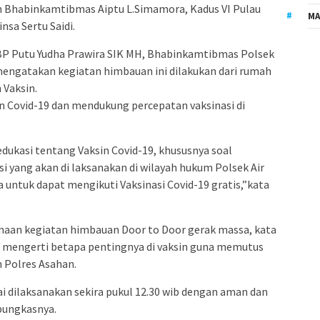
eh Bhabinkamtibmas Aiptu L.Simamora, Kadus VI Pulau
MA
nsa Sertu Saidi.
BP Putu Yudha Prawira SIK MH, Bhabinkamtibmas Polsek
engatakan kegiatan himbauan ini dilakukan dari rumah
Vaksin.
n Covid-19 dan mendukung percepatan vaksinasi di
edukasi tentang Vaksin Covid-19, khususnya soal
i yang akan di laksanakan di wilayah hukum Polsek Air
untuk dapat mengikuti Vaksinasi Covid-19 gratis,”kata
sanaan kegiatan himbauan Door to Door gerak massa, kata
 mengerti betapa pentingnya di vaksin guna memutus
m Polres Asahan.
i dilaksanakan sekira pukul 12.30 wib dengan aman dan
 pungkasnya.