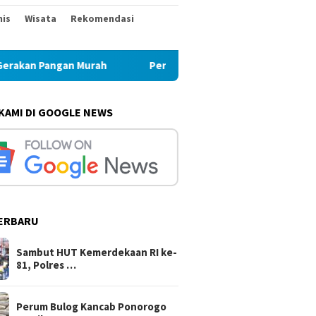
nis
Wisata
Rekomendasi
an Murah
Perum Bulog Kancab Ponorogo Pastikan Stok B
 KAMI DI GOOGLE NEWS
ERBARU
Sambut HUT Kemerdekaan RI ke-
81, Polres …
Perum Bulog Kancab Ponorogo