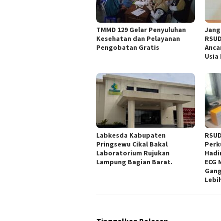
TMMD 129 Gelar Penyuluhan
Jang
Kesehatan dan Pelayanan
RSUD
Pengobatan Gratis
Anca
Usia
Labkesda Kabupaten
RSUD
Pringsewu Cikal Bakal
Perk
Laboratorium Rujukan
Hadi
Lampung Bagian Barat.
ECG 
Gang
Lebi
Tinggalkan Balasan