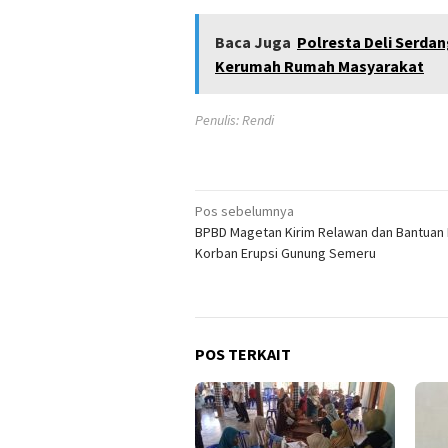
Baca Juga
Polresta Deli Serda
Kerumah Rumah Masyarakat
Penulis: Rendi
Navigasi
Pos sebelumnya
BPBD Magetan Kirim Relawan dan Bantuan 
pos
Korban Erupsi Gunung Semeru
POS TERKAIT