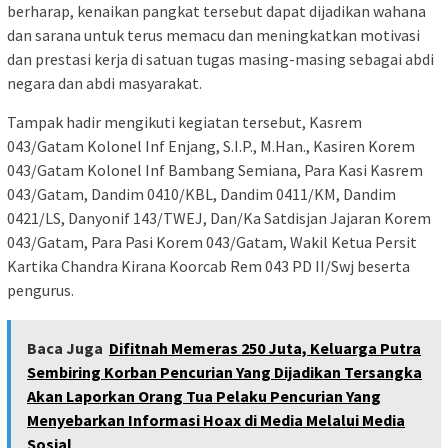
berharap, kenaikan pangkat tersebut dapat dijadikan wahana
dan sarana untuk terus memacu dan meningkatkan motivasi
dan prestasi kerja di satuan tugas masing-masing sebagai abdi
negara dan abdi masyarakat.
Tampak hadir mengikuti kegiatan tersebut, Kasrem
043/Gatam Kolonel Inf Enjang, S.I.P., M.Han., Kasiren Korem
043/Gatam Kolonel Inf Bambang Semiana, Para Kasi Kasrem
043/Gatam, Dandim 0410/KBL, Dandim 0411/KM, Dandim
0421/LS, Danyonif 143/TWEJ, Dan/Ka Satdisjan Jajaran Korem
043/Gatam, Para Pasi Korem 043/Gatam, Wakil Ketua Persit
Kartika Chandra Kirana Koorcab Rem 043 PD II/Swj beserta
pengurus.
Baca Juga
Difitnah Memeras 250 Juta, Keluarga Putra
Sembiring Korban Pencurian Yang Dijadikan Tersangka
Akan Laporkan Orang Tua Pelaku Pencurian Yang
Menyebarkan Informasi Hoax di Media Melalui Media
Sosial