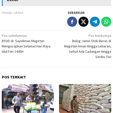
Penulis: cikhan
SEBARKAN
Navigasi
Pos sebelumnya
Pos berikutnya
RSUD dr. Sayidiman Magetan
Bulog Jamin Stok Beras di
pos
Mengucapkan Selamat Hari Raya
Magetan Aman Hingga Lebaran,
Idul Fitri 1445H
Sebut Ada Cadangan Hingga
Seribu Ton
POS TERKAIT