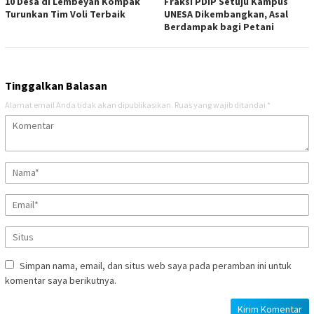
10 Desa di Lembeyan Kompak
Fraksi PDIP Setuju Kampus
Turunkan Tim Voli Terbaik
UNESA Dikembangkan, Asal
Berdampak bagi Petani
Tinggalkan Balasan
Alamat email Anda tidak akan dipublikasikan.
Ruas yang wajib ditandai
*
Simpan nama, email, dan situs web saya pada peramban ini untuk
komentar saya berikutnya.