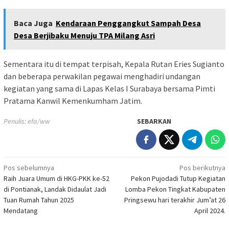
Baca Juga
Kendaraan Penggangkut Sampah Desa
Desa Berjibaku Menuju TPA Milang Asri
Sementara itu di tempat terpisah, Kepala Rutan Eries Sugianto
dan beberapa perwakilan pegawai menghadiri undangan
kegiatan yang sama di Lapas Kelas I Surabaya bersama Pimti
Pratama Kanwil Kemenkumham Jatim.
Penulis: efa/ww
SEBARKAN
Navigasi
Pos sebelumnya
Pos berikutnya
Raih Juara Umum di HKG-PKK ke-52
Pekon Pujodadi Tutup Kegiatan
pos
di Pontianak, Landak Didaulat Jadi
Lomba Pekon Tingkat Kabupaten
Tuan Rumah Tahun 2025
Pringsewu hari terakhir Jum’at 26
Mendatang
April 2024.