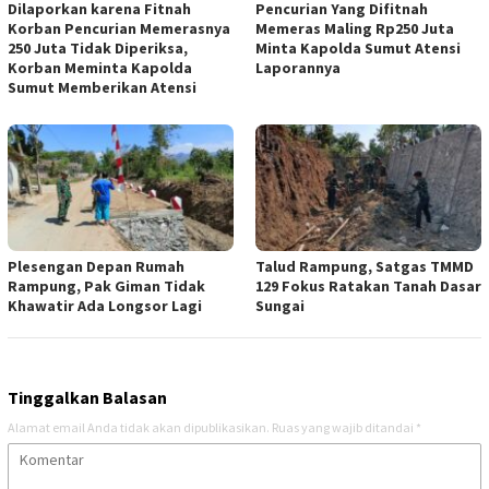
Dilaporkan karena Fitnah
Pencurian Yang Difitnah
Korban Pencurian Memerasnya
Memeras Maling Rp250 Juta
250 Juta Tidak Diperiksa,
Minta Kapolda Sumut Atensi
Korban Meminta Kapolda
Laporannya
Sumut Memberikan Atensi
Plesengan Depan Rumah
Talud Rampung, Satgas TMMD
Rampung, Pak Giman Tidak
129 Fokus Ratakan Tanah Dasar
Khawatir Ada Longsor Lagi
Sungai
Tinggalkan Balasan
Alamat email Anda tidak akan dipublikasikan.
Ruas yang wajib ditandai
*