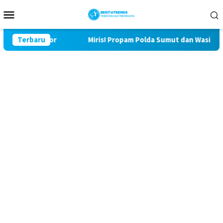
Loncat
Menu
ke
Mobile
konten
Bulu Lor
Terbaru
Miris! Propam Polda Sumut dan Wasidik Ditreskr