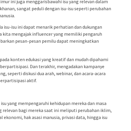
imur ini juga menggarisbawahi isu yang relevan dalam
khanan, sangat peduli dengan isu-isu seperti perubahan
manusia.
 isu-isu ini dapat menarik perhatian dan dukungan
ka kita mengajak influencer yang memiliki pengaruh
yebarkan pesan-pesan pemilu dapat meningkatkan
n pada konten edukasi yang kreatif dan mudah dipahami
 berpartisipasi. Dan terakhir, mengadakan kampanye
g, seperti diskusi dua arah, webinar, dan acara-acara
partisipasi aktif.
i isu yang mempengaruhi kehidupan mereka dan masa
g relevan bagi mereka saat ini meliputi perubahan iklim,
 ekonomi, hak asasi manusia, privasi data, hingga isu