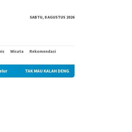
SABTU, 8 AGUSTUS 2026
nis
Wisata
Rekomendasi
AU KALAH DENGAN YANG MUDA, TIGA KAKEK INI TURUT BANTU S