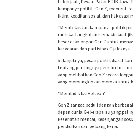
Lebih jauh, Dewan Pakar RTIK Jawa T
kampanye politik. Gen Z, menurut Jo
iklim, keadilan sosial, dan hak asasi 
“Memfokuskan kampanye politik pada
mereka. Langkah ini semakin kuat ji
besar di kalangan Gen Z untuk men
kesadaran dan partisipasi,” jelasnya.
Selanjutnya, pesan politik diarahka
tentang pentingnya pemilu dan cara
yang melibatkan Gen Z secara langsun
yang memungkinkan mereka untuk ber
*Membidik Isu Relevan*
Gen Z sangat peduli dengan berbaga
depan dunia. Beberapa isu yang palin
kesehatan mental, kesenjangan sosial
pendidikan dan peluang kerja.