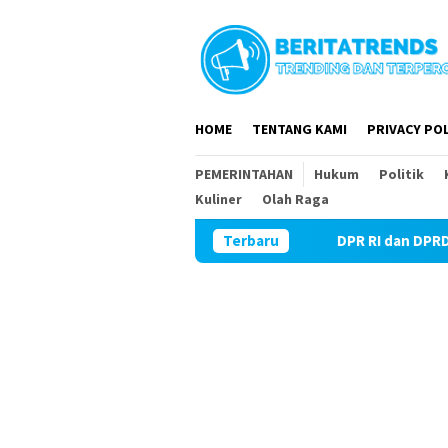
Loncat
ke
konten
HOME
TENTANG KAMI
PRIVACY POL
PEMERINTAHAN
Hukum
Politik
Kuliner
Olah Raga
DPR RI dan DPRD Magetan Komit Ka
Terbaru