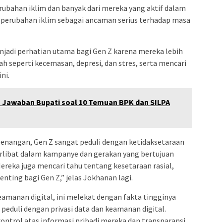
ubahan iklim dan banyak dari mereka yang aktif dalam
 perubahan iklim sebagai ancaman serius terhadap masa
jadi perhatian utama bagi Gen Z karena mereka lebih
 seperti kecemasan, depresi, dan stres, serta mencari
ni.
 Jawaban Bupati soal 10 Temuan BPK dan SILPA
senangan, Gen Z sangat peduli dengan ketidaksetaraan
erlibat dalam kampanye dan gerakan yang bertujuan
ereka juga mencari tahu tentang kesetaraan rasial,
penting bagi Gen Z,” jelas Jokhanan lagi.
eamanan digital, ini melekat dengan fakta tingginya
peduli dengan privasi data dan keamanan digital.
ntrol atas informasi pribadi mereka dan transparansi