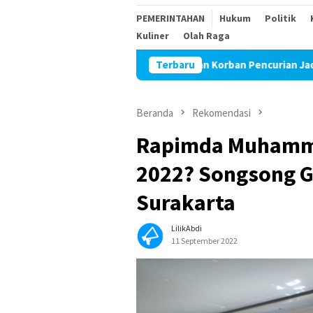
PEMERINTAHAN
Hukum
Politik
Kuliner
Olah Raga
r Isu Wartawan Korban Pencurian Jadi Tersangka Diduga Akan “Di
Terbaru
Beranda
Rekomendasi
Rapimda Muhamm
2022? Songsong G
Surakarta
LilikAbdi
11 September 2022