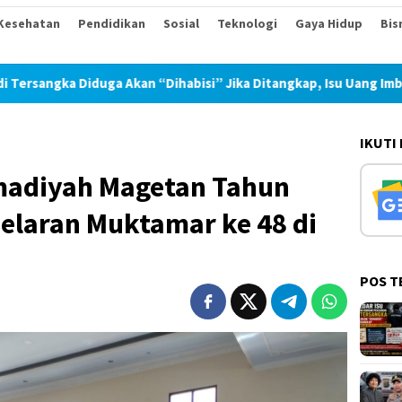
Kesehatan
Pendidikan
Sosial
Teknologi
Gaya Hidup
Bis
habisi” Jika Ditangkap, Isu Uang Imbalan 30 Juta Sudah Beredar
IKUTI
adiyah Magetan Tahun
elaran Muktamar ke 48 di
POS T