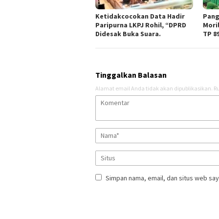
Ketidakcocokan Data Hadir
Pang
Paripurna LKPJ Rohil, “DPRD
Mori
Didesak Buka Suara.
TP 8
Tinggalkan Balasan
Alamat email Anda tidak akan dipublikasikan.
Ru
Simpan nama, email, dan situs web say