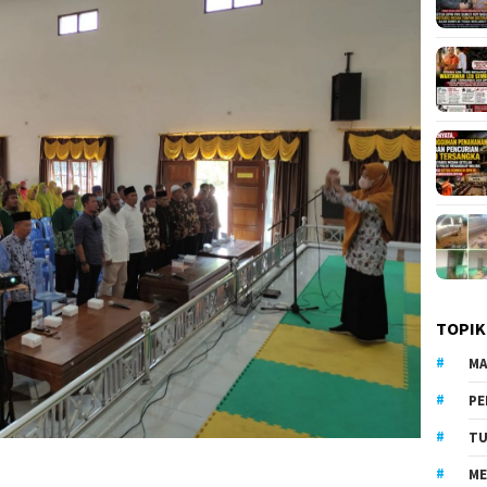
TOPIK
MA
PE
TU
ME