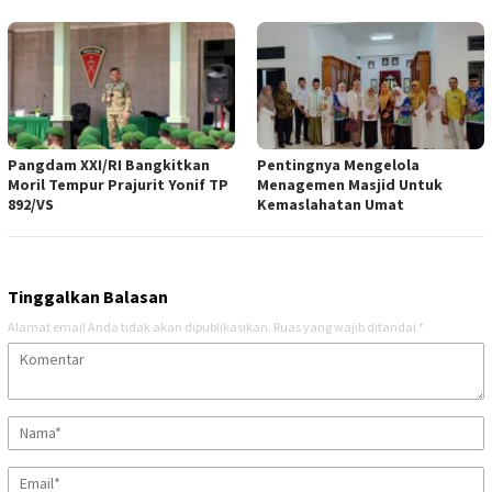
Pangdam XXI/RI Bangkitkan
Pentingnya Mengelola
Moril Tempur Prajurit Yonif TP
Menagemen Masjid Untuk
892/VS
Kemaslahatan Umat
Tinggalkan Balasan
Alamat email Anda tidak akan dipublikasikan.
Ruas yang wajib ditandai
*