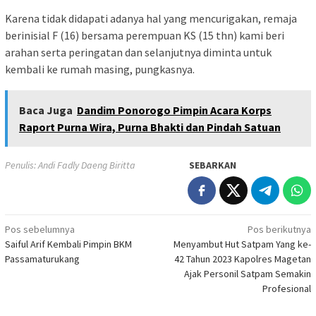
Karena tidak didapati adanya hal yang mencurigakan, remaja
berinisial F (16) bersama perempuan KS (15 thn) kami beri
arahan serta peringatan dan selanjutnya diminta untuk
kembali ke rumah masing, pungkasnya.
Baca Juga
Dandim Ponorogo Pimpin Acara Korps
Raport Purna Wira, Purna Bhakti dan Pindah Satuan
Penulis: Andi Fadly Daeng Biritta
SEBARKAN
Navigasi
Pos sebelumnya
Pos berikutnya
Saiful Arif Kembali Pimpin BKM
Menyambut Hut Satpam Yang ke-
pos
Passamaturukang
42 Tahun 2023 Kapolres Magetan
Ajak Personil Satpam Semakin
Profesional