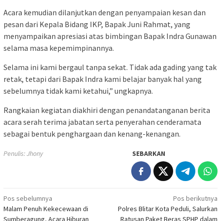
Acara kemudian dilanjutkan dengan penyampaian kesan dan
pesan dari Kepala Bidang IKP, Bapak Juni Rahmat, yang
menyampaikan apresiasi atas bimbingan Bapak Indra Gunawan
selama masa kepemimpinannya.
Selama ini kami bergaul tanpa sekat. Tidak ada gading yang tak
retak, tetapi dari Bapak Indra kami belajar banyak hal yang
sebelumnya tidak kami ketahui,” ungkapnya.
Rangkaian kegiatan diakhiri dengan penandatanganan berita
acara serah terima jabatan serta penyerahan cenderamata
sebagai bentuk penghargaan dan kenang-kenangan.
Penulis: Jhony
SEBARKAN
Navigasi
Pos sebelumnya
Pos berikutnya
Malam Penuh Kekecewaan di
Polres Blitar Kota Peduli, Salurkan
pos
Sumberagung, Acara Hiburan
Ratusan Paket Beras SPHP dalam