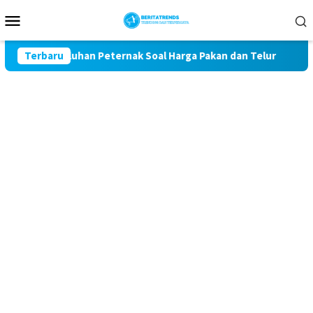
Loncat
Menu
ke
Mobile
konten
al Keluhan Peternak Soal Harga Pakan dan Telur
Terbaru
TAK MA