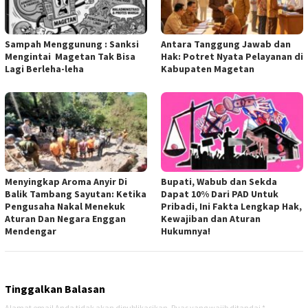
Sampah Menggunung : Sanksi
Antara Tanggung Jawab dan
Mengintai Magetan Tak Bisa
Hak: Potret Nyata Pelayanan di
Lagi Berleha-leha
Kabupaten Magetan
Menyingkap Aroma Anyir Di
Bupati, Wabub dan Sekda
Balik Tambang Sayutan: Ketika
Dapat 10% Dari PAD Untuk
Pengusaha Nakal Menekuk
Pribadi, Ini Fakta Lengkap Hak,
Aturan Dan Negara Enggan
Kewajiban dan Aturan
Mendengar
Hukumnya!
Tinggalkan Balasan
Alamat email Anda tidak akan dipublikasikan.
Ruas yang wajib ditandai
*