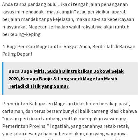
Anda tanpa pandang bulu. Jika di tengah jalan penanganan
kasus ini mendadak “masuk angin” atau penyidikan aparat
berjalan mandek tanpa kejelasan, maka sisa-sisa kepercayaan
masyarakat Magetan terhadap wakil rakyatnya akan runtuh
berkeping-keping.
4. Bagi Pemkab Magetan: Ini Rakyat Anda, Berdirilah di Barisan
Paling Depan!
Baca Juga
Miris, Sudah Diintruksikan Jokowi Sejak
2020, Kenapa Banjir & Longsor di Magetan Masih
Terjadi di Titik yang Sama?
Pemerintah Kabupaten Magetan tidak boleh bersikap pasif,
cari aman, dan terus bersembunyi di balik tameng klasik bahwa
“urusan perizinan tambang mutlak merupakan wewenang
Pemerintah Provinsi.” Ingatlah, yang tanahnya retak-retak,
yang jalan desanya hancur berantakan, dan yang warganya