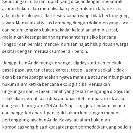
Keuntungan miliaran rupiah yang dikejar dengan menabrak
aturan hukum dan memaksakan pengerukan di lahan kritis
adalah bentuk nyata dari keserakahan yang tidak bertanggung
jawab. Memulai aktivitas tambang dengan dokumen yang cacat
dan belum lengkap bukan sekadar kelalaian administrasi,
melainkan kesengajaan yang menantang risiko bencana
longsor dan berniat mencekik urusan hajat hidup ribuan warga
sekitar dengan merusak sumber air bersih.
Uang pelicin Anda mungkin sangat digdaya untuk menekuk
pasal-pasal aturan di atas kertas, tetapi ia sama sekali tidak
akan bisa melipatgandakan nyawa manusia atau membungkam
hukum alam ketika bencana ekologis tiba. Kerusakan
lingkungan dan retakan tanah yang telah menganga di Sayutan
tidak akan pernah bisa dibayar lunas oleh lembaran cek atau
uang receh program CSR Anda. Siap-siap, jerat hukum pidana
dan panggilan aparat penegak hukum kini tengah menanti
pertanggungjawaban Anda. Kekayaan alam bukanlah
komoditas yang bisa dikuasai dengan bermodalkan uang pelicin