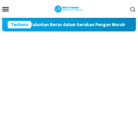
Loncat
Menu
ke
Mobile
konten
Kota Salurkan Beras dalam Gerakan Pangan Murah
Terbaru
Perum 