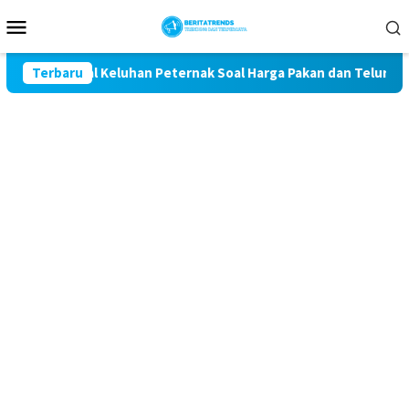
Loncat
Menu
ke
Mobile
konten
Kawal Keluhan Peternak Soal Harga Pakan dan Telur
Terbaru
TAK