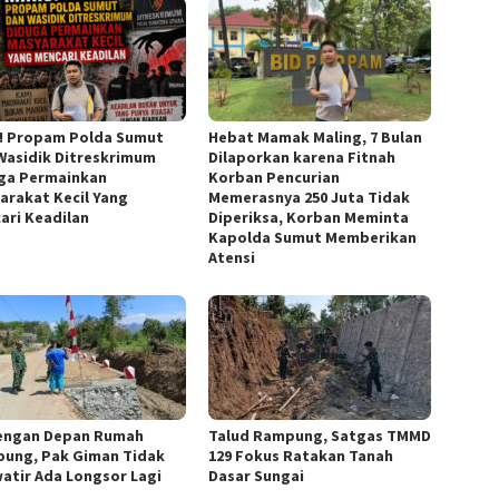
s! Propam Polda Sumut
Hebat Mamak Maling, 7 Bulan
Wasidik Ditreskrimum
Dilaporkan karena Fitnah
ga Permainkan
Korban Pencurian
arakat Kecil Yang
Memerasnya 250 Juta Tidak
ari Keadilan
Diperiksa, Korban Meminta
Kapolda Sumut Memberikan
Atensi
engan Depan Rumah
Talud Rampung, Satgas TMMD
ung, Pak Giman Tidak
129 Fokus Ratakan Tanah
atir Ada Longsor Lagi
Dasar Sungai