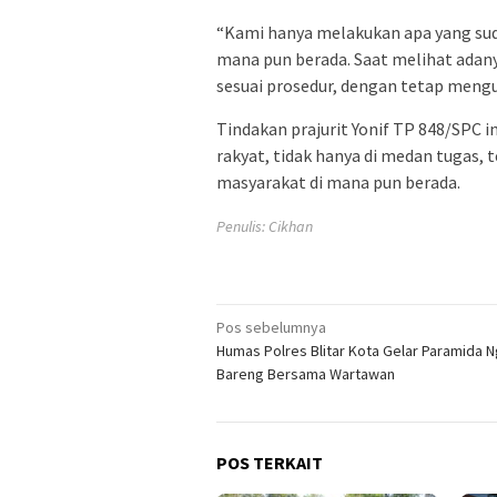
“Kami hanya melakukan apa yang suda
mana pun berada. Saat melihat adany
sesuai prosedur, dengan tetap meng
Tindakan prajurit Yonif TP 848/SPC i
rakyat, tidak hanya di medan tugas,
masyarakat di mana pun berada.
Penulis: Cikhan
Navigasi
Pos sebelumnya
Humas Polres Blitar Kota Gelar Paramida 
pos
Bareng Bersama Wartawan
POS TERKAIT