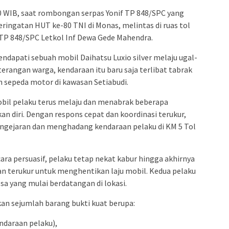
00 WIB, saat rombongan serpas Yonif TP 848/SPC yang
eringatan HUT ke-80 TNI di Monas, melintas di ruas tol
TP 848/SPC Letkol Inf Dewa Gede Mahendra.
dapati sebuah mobil Daihatsu Luxio silver melaju ugal-
terangan warga, kendaraan itu baru saja terlibat tabrak
n sepeda motor di kawasan Setiabudi.
bil pelaku terus melaju dan menabrak beberapa
an diri. Dengan respons cepat dan koordinasi terukur,
engejaran dan menghadang kendaraan pelaku di KM 5 Tol
ara persuasif, pelaku tetap nekat kabur hingga akhirnya
an terukur untuk menghentikan laju mobil. Kedua pelaku
a yang mulai berdatangan di lokasi.
kan sejumlah barang bukti kuat berupa:
endaraan pelaku),