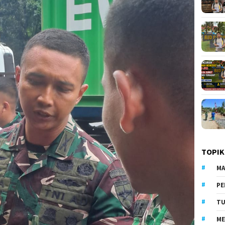
TOPIK
MA
PE
TU
ME