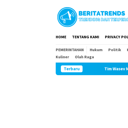
Loncat
ke
konten
HOME
TENTANG KAMI
PRIVACY POL
PEMERINTAHAN
Hukum
Politik
Kuliner
Olah Raga
Tim Wasev Mabesad Kunjungi TMMD
Terbaru