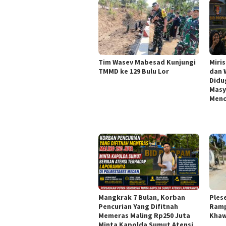
Tim Wasev Mabesad Kunjungi
Miri
TMMD ke 129 Bulu Lor
dan 
Didu
Masy
Menc
Mangkrak 7 Bulan, Korban
Ples
Pencurian Yang Difitnah
Ramp
Memeras Maling Rp250 Juta
Khaw
Minta Kapolda Sumut Atensi