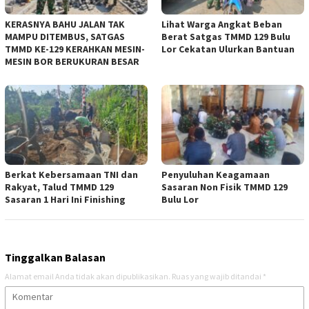
KERASNYA BAHU JALAN TAK
Lihat Warga Angkat Beban
MAMPU DITEMBUS, SATGAS
Berat Satgas TMMD 129 Bulu
TMMD KE-129 KERAHKAN MESIN-
Lor Cekatan Ulurkan Bantuan
MESIN BOR BERUKURAN BESAR
Berkat Kebersamaan TNI dan
Penyuluhan Keagamaan
Rakyat, Talud TMMD 129
Sasaran Non Fisik TMMD 129
Sasaran 1 Hari Ini Finishing
Bulu Lor
Tinggalkan Balasan
Alamat email Anda tidak akan dipublikasikan.
Ruas yang wajib ditandai
*