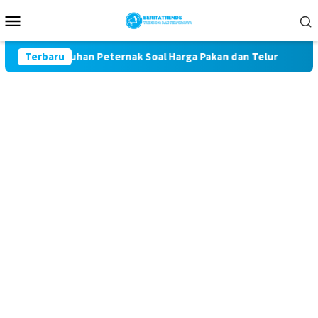
Loncat
Menu
ke
Mobile
konten
Keluhan Peternak Soal Harga Pakan dan Telur
Terbaru
TAK MAU 