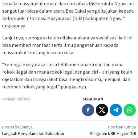
kepada masyarakat umum dan dari pihak Diskominfo Ngawi ini
sangat luar biasa dalam acara Bea Cukai yang ditujukan kepada
Kelompok Informasi Masyarakat (KIM) Kabupaten Ngawi.”
ungkapnya.
Lanjutnya, semoga setelah dilaksanakannya sosialisasi kali ini
bisa memberi manfaat serta ilmu pengetahuan kepada
masyarakat tentang bea dan cukai.
“Semoga masyarakat bisa lebih memahami dan tau mana
rokok ilegal dan mana rokok legal dengan ciri – ciri yang telah
dijelaskan dan masyarakat bisa mengkonsumsi, menjual, dan
membeli rokok yang legal.” pungkasnya.
Penulis: Efa/ww
SEBARKAN
Navigasi
Pos sebelumnya
Pos berikutnya
Langkah Penyelamatan Subsektor
Pangdam I/BB Mayjen TNI
pos