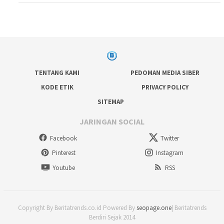
TENTANG KAMI
PEDOMAN MEDIA SIBER
KODE ETIK
PRIVACY POLICY
SITEMAP
JARINGAN SOCIAL
Facebook
Twitter
Pinterest
Instagram
Youtube
RSS
Copyright By Beritatrends.co.id Powered By
seopage.one
| Beritatrends
Berdiri Sejak 2014