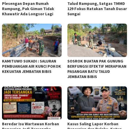
Plesengan Depan Rumah
Talud Rampung, Satgas TMMD
Rampung, Pak Giman Tidak
129 Fokus Ratakan Tanah Dasar
Khawatir Ada Longsor Lagi
Sungai
KAMITUWO SUKADI : SALURAN
SOSROK BUATAN PAK GUNUNG
PEMBUANGAN AIR KUNCI POKOK
BERFUNGSI EFEKTIF MERAPIKAN
KEKUATAN JEMBATAN BIBIS
PASANGAN BATU TALUD
JEMBATAN BIBIS
Beredar Isu Wartawan Korban
Kasus Saling Lapor Korban
Pencurian Jadi Tersangka
Pencurian dan Pelaku, Ketua