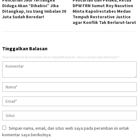
Diduga Akan “Dihabisi” Jika
DPW FRN Sumut Roy Nasution
Ditangkap, Isu Uang Imbalan 30
Minta Kapolrestabes Medan
Juta Sudah Beredar!
Tempuh Restorative Justice
agar Konflik Tak Berlarut-larut
Tinggalkan Balasan
Alamat email Anda tidak akan dipublikasikan.
Ruas yang wajib ditandai
*
Simpan nama, email, dan situs web saya pada peramban ini untuk
komentar saya berikutnya.