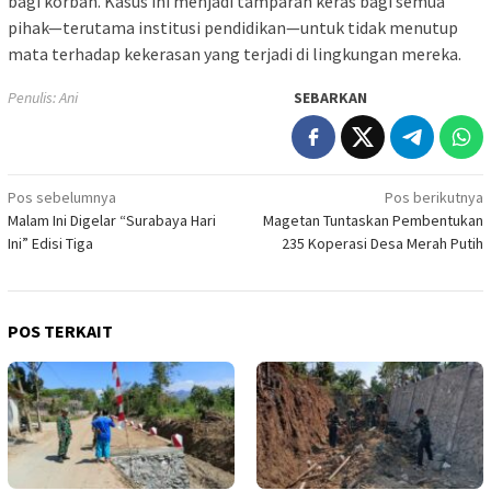
bagi korban. Kasus ini menjadi tamparan keras bagi semua
pihak—terutama institusi pendidikan—untuk tidak menutup
mata terhadap kekerasan yang terjadi di lingkungan mereka.
Penulis: Ani
SEBARKAN
Navigasi
Pos sebelumnya
Pos berikutnya
Malam Ini Digelar “Surabaya Hari
Magetan Tuntaskan Pembentukan
pos
Ini” Edisi Tiga
235 Koperasi Desa Merah Putih
POS TERKAIT