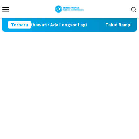
Loncat
Menu
ke
Mobile
konten
ak Khawatir Ada Longsor Lagi
Terbaru
Talud Rampung, Satgas T