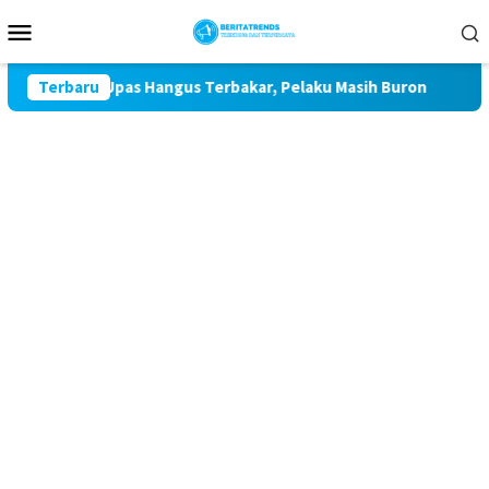
Loncat
Menu
ke
Mobile
konten
 di Air Upas Hangus Terbakar, Pelaku Masih Buron
Terbaru
Operas