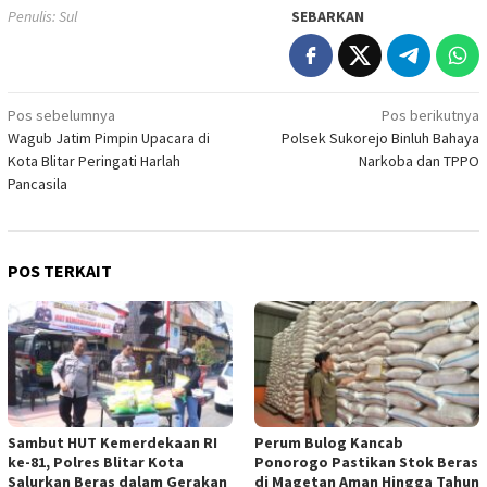
Penulis: Sul
SEBARKAN
Navigasi
Pos sebelumnya
Pos berikutnya
Wagub Jatim Pimpin Upacara di
Polsek Sukorejo Binluh Bahaya
pos
Kota Blitar Peringati Harlah
Narkoba dan TPPO
Pancasila
POS TERKAIT
Sambut HUT Kemerdekaan RI
Perum Bulog Kancab
ke-81, Polres Blitar Kota
Ponorogo Pastikan Stok Beras
Salurkan Beras dalam Gerakan
di Magetan Aman Hingga Tahun