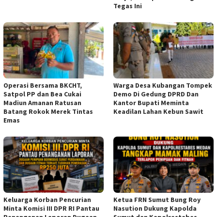
Tegas Ini
Operasi Bersama BKCHT,
Warga Desa Kubangan Tompek
Satpol PP dan Bea Cukai
Demo Di Gedung DPRD Dan
Madiun Amanan Ratusan
Kantor Bupati Meminta
Batang Rokok Merek Tintas
Keadilan Lahan Kebun Sawit
Emas
Keluarga Korban Pencurian
Ketua FRN Sumut Bung Roy
Minta Komisi III DPR RI Pantau
Nasution Dukung Kapolda
Penanganan Laporan Dugaan
Sumut dan Kapolrestabes