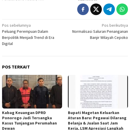
Navigasi
Pos sebelumnya
Pos berikutnya
Peluang Perempuan Dalam
Normalisasi Saluran Penanganan
pos
Berpolitik Menjadi Trend di Era
Banjir Wilayah Cepoko
Digital
POS TERKAIT
Kabag Keuangan DPRD
Bupati Magetan Keluarkan
Ponorogo Jadi Tersangka
Aturan Baru: Pegawai Dilarang
Kasus Tunjangan Perumahan
Belanja & Jualan Saat Jam
Dewan
Kerja, LSM Apresiasi Langkah