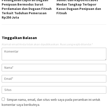
Penipuan Bermodus Surat
Medan Tangkap Terlapor
Perdamaian dan Dugaan Fitnah
Kasus Dugaan Penipuan dan
Terkait Tuduhan Pemerasan
Fitnah
Rp250 Juta
Tinggalkan Balasan
Alamat email Anda tidak akan dipublikasikan.
Ruas yang wajib ditandai
*
Simpan nama, email, dan situs web saya pada peramban ini untuk
komentar saya berikutnya.