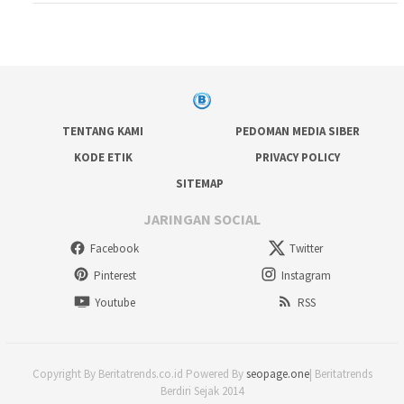
TENTANG KAMI
PEDOMAN MEDIA SIBER
KODE ETIK
PRIVACY POLICY
SITEMAP
JARINGAN SOCIAL
Facebook
Twitter
Pinterest
Instagram
Youtube
RSS
Copyright By Beritatrends.co.id Powered By
seopage.one
| Beritatrends
Berdiri Sejak 2014