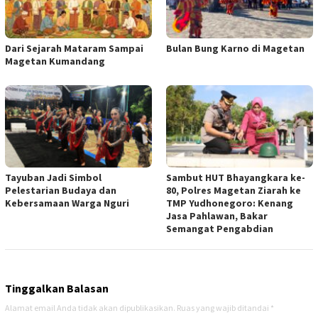
Dari Sejarah Mataram Sampai
Bulan Bung Karno di Magetan
Magetan Kumandang
Tayuban Jadi Simbol
Sambut HUT Bhayangkara ke-
Pelestarian Budaya dan
80, Polres Magetan Ziarah ke
Kebersamaan Warga Nguri
TMP Yudhonegoro: Kenang
Jasa Pahlawan, Bakar
Semangat Pengabdian
Tinggalkan Balasan
Alamat email Anda tidak akan dipublikasikan.
Ruas yang wajib ditandai
*