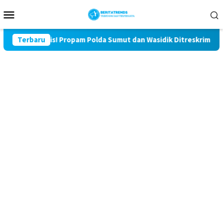
Loncat
Menu
ke
Mobile
konten
Miris! Propam Polda Sumut dan Wasidik Ditreskrimum Diduga Perm
Terbaru