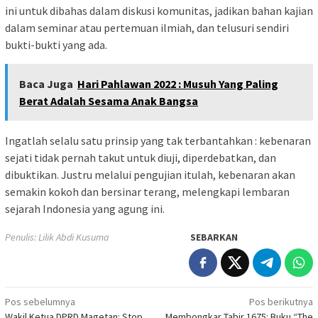
ini untuk dibahas dalam diskusi komunitas, jadikan bahan kajian
dalam seminar atau pertemuan ilmiah, dan telusuri sendiri
bukti-bukti yang ada.
Baca Juga
Hari Pahlawan 2022 : Musuh Yang Paling
Berat Adalah Sesama Anak Bangsa
Ingatlah selalu satu prinsip yang tak terbantahkan : kebenaran
sejati tidak pernah takut untuk diuji, diperdebatkan, dan
dibuktikan. Justru melalui pengujian itulah, kebenaran akan
semakin kokoh dan bersinar terang, melengkapi lembaran
sejarah Indonesia yang agung ini.
Penulis: Lilik Abdi Kusuma
SEBARKAN
Navigasi
Pos sebelumnya
Pos berikutnya
Wakil Ketua DPRD Magetan: Stop
Membongkar Tabir 1675: Buku “The