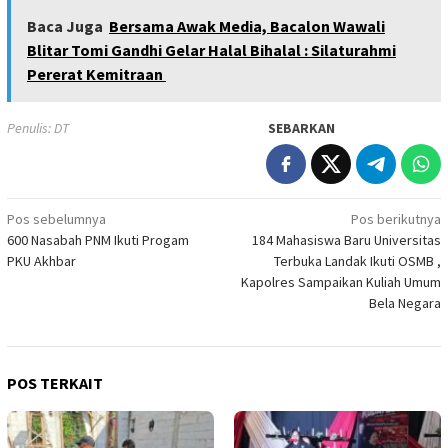
Baca Juga
Bersama Awak Media, Bacalon Wawali
Blitar Tomi Gandhi Gelar Halal Bihalal : Silaturahmi
Pererat Kemitraan
Penulis: DT
SEBARKAN
Navigasi
Pos sebelumnya
Pos berikutnya
600 Nasabah PNM Ikuti Progam
184 Mahasiswa Baru Universitas
pos
PKU Akhbar
Terbuka Landak Ikuti OSMB ,
Kapolres Sampaikan Kuliah Umum
Bela Negara
POS TERKAIT