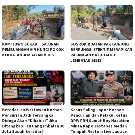
KAMITUWO SUKADI : SALURAN
SOSROK BUATAN PAK GUNUNG
PEMBUANGAN AIR KUNCI POKOK
BERFUNGSI EFEKTIF MERAPIKAN
KEKUATAN JEMBATAN BIBIS
PASANGAN BATU TALUD
JEMBATAN BIBIS
Beredar Isu Wartawan Korban
Kasus Saling Lapor Korban
Pencurian Jadi Tersangka
Pencurian dan Pelaku, Ketua
Diduga Akan “Dihabisi” Jika
DPW FRN Sumut Roy Nasution
Ditangkap, Isu Uang Imbalan 30
Minta Kapolrestabes Medan
Juta Sudah Beredar!
Tempuh Restorative Justice