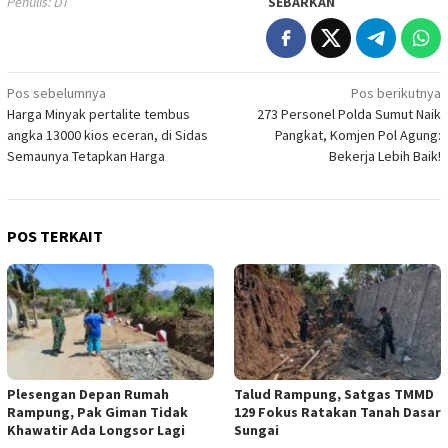
Penulis: DT
SEBARKAN
Navigasi
Pos sebelumnya
Pos berikutnya
Harga Minyak pertalite tembus
273 Personel Polda Sumut Naik
pos
angka 13000 kios eceran, di Sidas
Pangkat, Komjen Pol Agung:
Semaunya Tetapkan Harga
Bekerja Lebih Baik!
POS TERKAIT
Plesengan Depan Rumah
Talud Rampung, Satgas TMMD
Rampung, Pak Giman Tidak
129 Fokus Ratakan Tanah Dasar
Khawatir Ada Longsor Lagi
Sungai