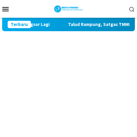
Loncat
Menu
ke
Mobile
konten
da Longsor Lagi
Terbaru
Talud Rampung, Satgas TMMD 129 Fokus