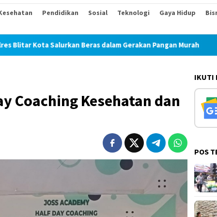
Kesehatan
Pendidikan
Sosial
Teknologi
Gaya Hidup
Bis
ras dalam Gerakan Pangan Murah
Perum Bulog Kancab Pon
IKUTI
ay Coaching Kesehatan dan
POS T