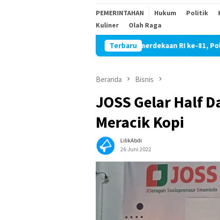
PEMERINTAHAN
Hukum
Politik
Kuliner
Olah Raga
mbut HUT Kemerdekaan RI ke-81, Polres Blitar Kota Salurkan Be
Terbaru
Beranda
Bisnis
JOSS Gelar Half D
Meracik Kopi
LilikAbdi
26 Juni 2022