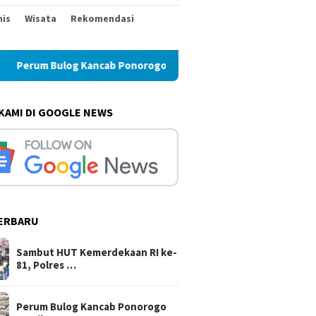
nis
Wisata
Rekomendasi
orogo Pastikan Stok Beras di Magetan Aman Hingga Tahun Depa
 KAMI DI GOOGLE NEWS
ERBARU
Sambut HUT Kemerdekaan RI ke-
81, Polres …
Perum Bulog Kancab Ponorogo