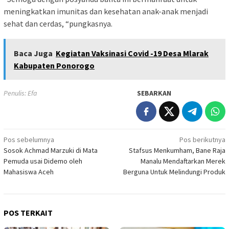
meningkatkan imunitas dan kesehatan anak-anak menjadi
sehat dan cerdas, “pungkasnya.
Baca Juga
Kegiatan Vaksinasi Covid -19 Desa Mlarak
Kabupaten Ponorogo
Penulis: Efa
SEBARKAN
Navigasi
Pos sebelumnya
Pos berikutnya
Sosok Achmad Marzuki di Mata
Stafsus Menkumham, Bane Raja
pos
Pemuda usai Didemo oleh
Manalu Mendaftarkan Merek
Mahasiswa Aceh
Berguna Untuk Melindungi Produk
POS TERKAIT