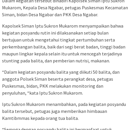
Dalam kegiatan tersebut dihadiri Kapolsek Siman Iptu Sukron
Mukarom, Kepala Desa Ngabar, petugas Puskesmas Kecamatan
Siman, bidan Desa Ngabar dan PKK Desa Ngabar.
Kapolsek Siman Iptu Sukron Mukarom menyampaikan bahwa
kegiatan posyandu rutin ini dilaksanakan setiap bulan
bertujuan untuk mengetahui tingkat pertumbuhan serta
perkembangan balita, baik dari segi berat badan, tinggi badan
maupun lingkar kepala selain itu untuk mencegah terjadinya
stunting pada balita, dan pemberian nutrisi, makanan.
“Dalam kegiatan posyandu balita yang diikuti 50 balita, dan
anggota Polsek Siman beserta perangkat desa, petugas
Puskesmas, bidan, PKK melakukan monitoring dan
penyuluhan, “kata Iptu Sukron Mukarom.
Iptu Sukron Mukarom menambahkan, pada kegiatan posyandu
balita tersebut, petugas juga memberikan himbauan
Kamtibmmas kepada orang tua balita.
“Semoga dengan posyandu balita ini bermanfaat untuk