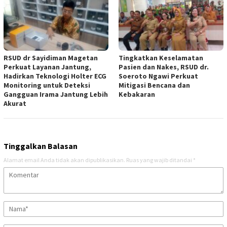
RSUD dr Sayidiman Magetan
Tingkatkan Keselamatan
Perkuat Layanan Jantung,
Pasien dan Nakes, RSUD dr.
Hadirkan Teknologi Holter ECG
Soeroto Ngawi Perkuat
Monitoring untuk Deteksi
Mitigasi Bencana dan
Gangguan Irama Jantung Lebih
Kebakaran
Akurat
Tinggalkan Balasan
Alamat email Anda tidak akan dipublikasikan.
Ruas yang wajib ditandai
*