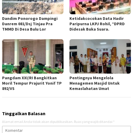
Dandim Ponorogo Dampingi
Ketidakcocokan Data Hadir
Danrem 081/Dsj Tinjau Pra
Paripurna LKPJ Rohil, “DPRD
TMMD Di Desa Bulu Lor
Didesak Buka Suara.
Pangdam XXI/RI Bangkitkan
Pentingnya Mengelola
Moril Tempur Prajurit Yonif TP
Menagemen Masjid Untuk
892/VS
Kemaslahatan Umat
Tinggalkan Balasan
Alamat email Anda tidak akan dipublikasikan.
Ruas yang wajib ditandai
*