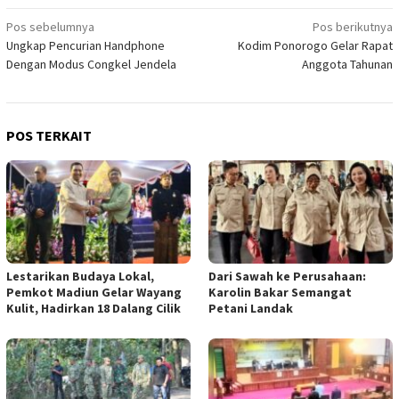
Navigasi
Pos sebelumnya
Pos berikutnya
Ungkap Pencurian Handphone
Kodim Ponorogo Gelar Rapat
pos
Dengan Modus Congkel Jendela
Anggota Tahunan
POS TERKAIT
Lestarikan Budaya Lokal,
Dari Sawah ke Perusahaan:
Pemkot Madiun Gelar Wayang
Karolin Bakar Semangat
Kulit, Hadirkan 18 Dalang Cilik
Petani Landak