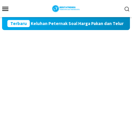
Loncat
Menu
ke
Mobile
konten
 Kawal Keluhan Peternak Soal Harga Pakan dan Telur
Terbaru
TA