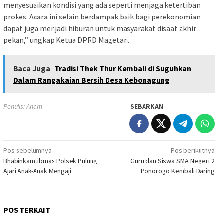
menyesuaikan kondisi yang ada seperti menjaga ketertiban
prokes. Acara ini selain berdampak baik bagi perekonomian
dapat juga menjadi hiburan untuk masyarakat disaat akhir
pekan,” ungkap Ketua DPRD Magetan.
Baca Juga
Tradisi Thek Thur Kembali di Suguhkan
Dalam Rangakaian Bersih Desa Kebonagung
Penulis: Anam
SEBARKAN
Navigasi
Pos sebelumnya
Pos berikutnya
Bhabinkamtibmas Polsek Pulung
Guru dan Siswa SMA Negeri 2
pos
Ajari Anak-Anak Mengaji
Ponorogo Kembali Daring
POS TERKAIT