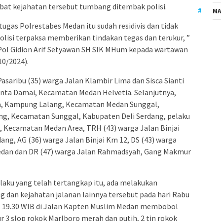
libat kejahatan tersebut tumbang ditembak polisi.
MA
ugas Polrestabes Medan itu sudah residivis dan tidak
lisi terpaksa memberikan tindakan tegas dan terukur, ”
Pol Gidion Arif Setyawan SH SIK MHum kepada wartawan
10/2024).
asaribu (35) warga Jalan Klambir Lima dan Sisca Sianti
Cinta Damai, Kecamatan Medan Helvetia. Selanjutnya,
ma, Kampung Lalang, Kecamatan Medan Sunggal,
ing, Kecamatan Sunggal, Kabupaten Deli Serdang, pelaku
a, Kecamatan Medan Area, TRH (43) warga Jalan Binjai
ng, AG (36) warga Jalan Binjai Km 12, DS (43) warga
dan dan DR (47) warga Jalan Rahmadsyah, Gang Makmur
laku yang telah tertangkap itu, ada melakukan
 dan kejahatan jalanan lainnya tersebut pada hari Rabu
ul 19.30 WIB di Jalan Kapten Muslim Medan membobol
3 slop rokok Marlboro merah dan putih, 2 tin rokok