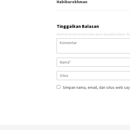
Habiburokhman
Tinggalkan Balasan
Alamat email Anda tidak akan dipublikasikan.
Ru
Simpan nama, email, dan situs web say