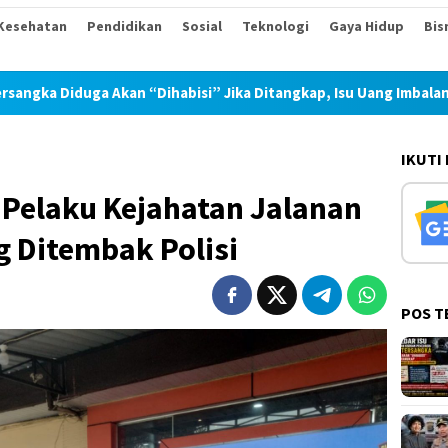
Kesehatan
Pendidikan
Sosial
Teknologi
Gaya Hidup
Bis
abisi” Jika Ditangkap, Isu Uang Imbalan 30 Juta Sudah Beredar!
IKUTI
 Pelaku Kejahatan Jalanan
 Ditembak Polisi
POS T