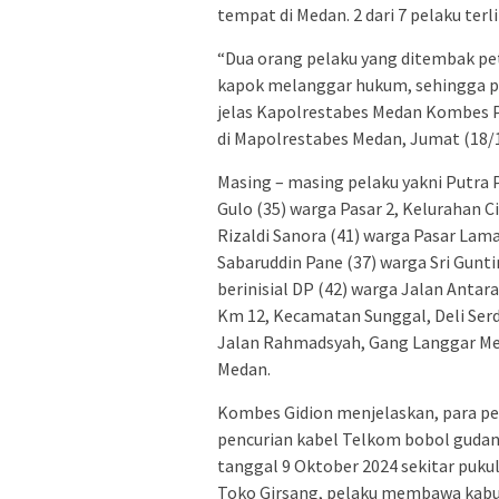
tempat di Medan. 2 dari 7 pelaku ter
“Dua orang pelaku yang ditembak pet
kapok melanggar hukum, sehingga po
jelas Kapolrestabes Medan Kombes 
di Mapolrestabes Medan, Jumat (18/
Masing – masing pelaku yakni Putra P
Gulo (35) warga Pasar 2, Kelurahan 
Rizaldi Sanora (41) warga Pasar La
Sabaruddin Pane (37) warga Sri Gunt
berinisial DP (42) warga Jalan Antar
Km 12, Kecamatan Sunggal, Deli Serda
Jalan Rahmadsyah, Gang Langgar Me
Medan.
Kombes Gidion menjelaskan, para pe
pencurian kabel Telkom bobol gudang
tanggal 9 Oktober 2024 sekitar puk
Toko Girsang, pelaku membawa kabur 