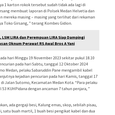
 1 karton rokok tersebut sudah tidak ada lagi di
rsang membuat laporan di Polsek Medan Helvetia dan
an mereka masing – masing yang terlihat dari rekaman
a Toko Girsang, ” terang Kombes Gidion.
u, LSM LIRA dan Perempuan LIRA Siap Dampingi
san Oknum Perawat RS Awal Bros A Yani
ada hari Minggu 19 November 2023 sekitar pukul 18.10
pencurian pada hari Sabtu, tanggal 12 Oktober 2024
tomo Medan, pelaku Sabaruddin Pane mengambil kabel
njutnya kejadian pencurian pada hari Kamis, tanggal 17
B di Jalan Sutomo, Kecamatan Medan Kota. “Para pelaku
al 53 KUHPidana dengan ancaman 7 tahun penjara, ”
n, ada gergaji besi, Kalung emas, skop, sebilah pisau,
i, satu buah martil, 1 buah besi pengikat kabel dan dua