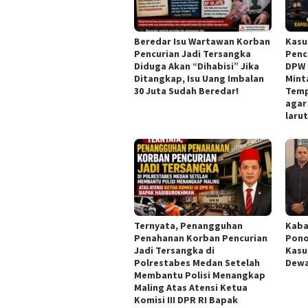
Beredar Isu Wartawan Korban
Kasu
Pencurian Jadi Tersangka
Penc
Diduga Akan “Dihabisi” Jika
DPW 
Ditangkap, Isu Uang Imbalan
Mint
30 Juta Sudah Beredar!
Temp
agar
laru
Ternyata, Penangguhan
Kaba
Penahanan Korban Pencurian
Pono
Jadi Tersangka di
Kasu
Polrestabes Medan Setelah
Dew
Membantu Polisi Menangkap
Maling Atas Atensi Ketua
Komisi III DPR RI Bapak