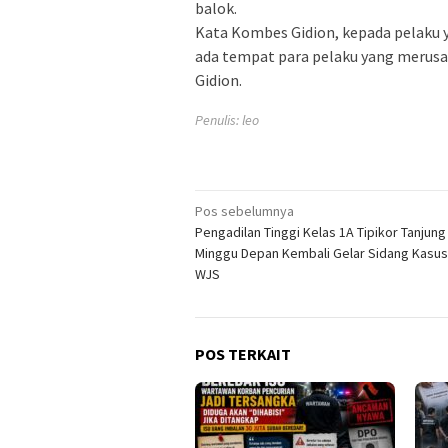
balok.
Kata Kombes Gidion, kepada pelaku 
ada tempat para pelaku yang merusa
Gidion.
Penulis: leo
Navigasi
Pos sebelumnya
Pengadilan Tinggi Kelas 1A Tipikor Tanjun
pos
Minggu Depan Kembali Gelar Sidang Kasu
WJS
POS TERKAIT