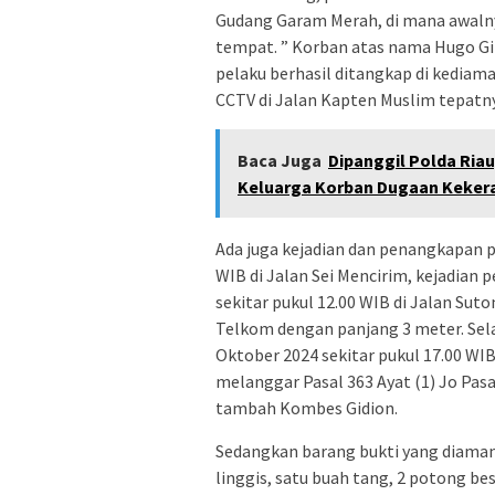
Gudang Garam Merah, di mana awalnya
tempat. ” Korban atas nama Hugo Gi
pelaku berhasil ditangkap di kediam
CCTV di Jalan Kapten Muslim tepatny
Baca Juga
Dipanggil Polda Ria
Keluarga Korban Dugaan Kekera
Ada juga kejadian dan penangkapan p
WIB di Jalan Sei Mencirim, kejadian 
sekitar pukul 12.00 WIB di Jalan Su
Telkom dengan panjang 3 meter. Sela
Oktober 2024 sekitar pukul 17.00 WI
melanggar Pasal 363 Ayat (1) Jo Pas
tambah Kombes Gidion.
Sedangkan barang bukti yang diamanka
linggis, satu buah tang, 2 potong bes