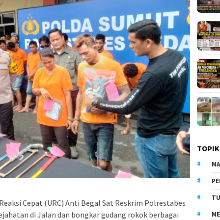
TOPIK
MA
PE
TU
Reaksi Cepat (URC) Anti Begal Sat Reskrim Polrestabes
ahatan di Jalan dan bongkar gudang rokok berbagai
ME