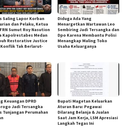
s Saling Lapor Korban
Diduga Ada Yang
urian dan Pelaku, Ketua
Menargetkan Wartawan Leo
FRN Sumut Roy Nasution
Sembiring Jadi Tersangka dan
a Kapolrestabes Medan
Dpo Karena Membantu Polisi
uh Restorative Justice
Menangkap Maling Toko
 Konflik Tak Berlarut-
Usaha Keluarganya
t
g Keuangan DPRD
Bupati Magetan Keluarkan
rogo Jadi Tersangka
Aturan Baru: Pegawai
s Tunjangan Perumahan
Dilarang Belanja & Jualan
an
Saat Jam Kerja, LSM Apresiasi
Langkah Tegas Ini