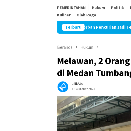
PEMERINTAHAN
Hukum
Politik
Kuliner
Olah Raga
r Isu Wartawan Korban Pencurian Jadi Tersangka Diduga Akan “Dih
Terbaru
Beranda
Hukum
Melawan, 2 Orang
di Medan Tumbang
LilikAbdi
18 Oktober 2024